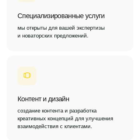
Личный кабинет
Возврат товара
Сотрудничество
Договор оферты
Программа лояльности
Доставка и оплата
Ответы на вопросы
Отзывы клиентов
Подарочный
Политика
сертификат 🎁
конфиденциальности
Обработка персональных
данных
support@outfit-item.ru
Для покупателей
business@outfit-item.ru
По вопросам сотрудничества
📩 Узнавайте первыми о новинках и акциях
Женщинам
Мужчинам