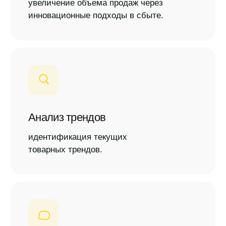
Свяжитесь с нами
по электронной почте
чтобы обсудить потенциальное
сотрудничество
business@outfit-item.ru
Мы готовы рассмотреть ваше
предложение в приоритетном порядке.
*
Онлайн заявка
* Мета (Meta Platforms) - запрещенная в
РФ организация