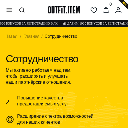
0
00 БОНУСОВ ЗА РЕГИСТРАЦИЮ В ЛК
🎁 ДАРИМ 1000 БОНУСОВ ЗА РЕГИСТРАЦИЮ
Назад
/
Главная
/
Сотрудничество
Сотрудничество
Мы активно работаем над тем,
чтобы расширять и улучшать
наши партнёрские отношения.
Повышение качества
предоставляемых услуг
Если у вас есть уникальные
Расширение спектра возможностей
ресурсы или предложения
для наших клиентов
по улучшению нашего сервиса