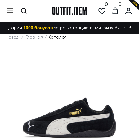
0
0
Дарим
1000 бонусов
за регистрацию в личном кабинете!
Назад
/
Главная
/
Каталог