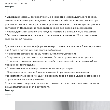
радостью ответят.
Возврат
*
Внимание!
Товары, приобретаемые в качестве индивидуального заказа,
возврату или обмену не подлежат. Возврат или обмен возможен только при
условии наличия предварительной договоренности, а также при получении
согласия от Продавца непосредственно перед совершением заказа.
* Индивидуальный заказ — это покупка товара не из наличия, а под заказ.
* Вносить изменения в состав заказа возможно в течение 24 часов с момента
совершенной покупки.
Для товаров из наличия, оформить возврат можно не позднее 7 календарных
дней после получения, для этого необходимо:
- Направить запрос на нашу почту: outfit.item@yandex.ru;
- Сохранить оригинальность упаковки, бирок и прочих комплектующих;
- Проверьте, что при примерке потребительские свойства и товарный вид
позиции не пострадали;
- Проверить вещи на отсутствие следов эксплуатации;
- Сохранить электронный чек, полученный при совершении заказа.
Мы настоятельно рекомендуем проверять товар перед удалением бирок и
другой оригинальной упаковки.
При возврате товаров надлежащего качества, все транспортные расходы
осуществляются за счет покупателя.
Размер