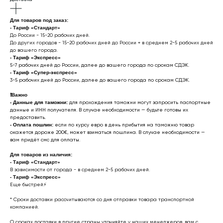
Для товаров под заказ:
- Тариф «Стандарт»
До России - 15-20 рабочих дней.
До других городов - 15-20 рабочих дней до России + в среднем 2-5 рабочих дней
до вашего города.
- Тариф «Экспресс»
5-7 рабочих дней до России, далее до вашего города по срокам СДЭК.
- Тариф «Супер-экспресс»
3-5 рабочих дней до России, далее до вашего города по срокам СДЭК.
❗️
Важно
- Данные для таможни:
для прохождения таможни могут запросить паспортные
данные и ИНН получателя. В случае необходимости — будьте готовы их
предоставить.
-
Оплата пошлин:
если по курсу евро в день прибытия на таможню товар
окажется дороже 200€, может взиматься пошлина. В случае необходимости —
вам придёт смс для оплаты.
Для товаров из наличия:
- Тариф «Стандарт»
В зависимости от города - в среднем 2-5 рабочих дней.
- Тариф «Экспресс»
Еще быстрей⚡
* Cроки доставки рассчитываются со дня отправки товара транспортной
компанией.
О сроках доставки в другие страны уточняйте у наших менеджеров, вам с