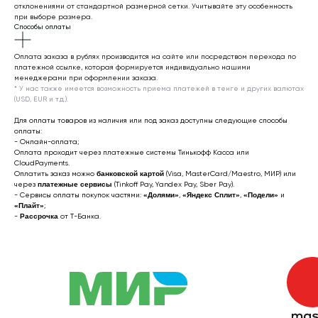
отклонениями от стандартной размерной сетки. Учитывайте эту особенность
Мужчинам
при выборе размера.
Способы оплаты
Оплата заказа в рублях производится на сайте или посредством перехода по
платежной ссылке, которая формируется индивидуально нашими
Я соглашаюсь получать рекламные
менеджерами при оформлении заказа.
рассылки на условиях
оферты
и
* У нас также имеется возможность приема платежей в тенге и других валютах
политики конфиденциальности
(USD, EUR и т.д.).
Для оплаты товаров из наличия или под заказ доступны следующие способы
Подписаться
оплаты:
- Онлайн-оплата;
Оплата проходит через платежные системы Тинькофф Касса или
2022-2026 © OUTFIT.ITEM
Разработка сайта
CloudPayments.
Оплатить заказ можно
банковской картой
(Visa, MasterCard/Maestro, МИР) или
через
платежные сервисы
(Tinkoff Pay, Yandex Pay, Sber Pay).
- Сервисы оплаты покупок частями:
«Долями»
,
«Яндекс Сплит»
,
«Подели»
и
«Плайт»
;
-
Рассрочка
от T-Банка.