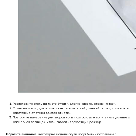
* Мета (Meta Platforms) -
запрещенная в РФ организация
Личный кабинет
Возврат товара
Сотрудничество
Договор оферты
Программа лояльности
Доставка и оплата
Ответы на вопросы
Отзывы клиентов
Подарочный
Политика
сертификат 🎁
конфиденциальности
Обработка
персональных данных
support@outfit-item.ru
Для покупателей
business@outfit-item.ru
Расположите стопу на листе бумаги, слегка касаясь стенки пяткой.
По вопросам сотрудничества
Отметьте место, где заканчивается ваш самый длинный палец, и измерьте
расстояние от стены до этой отметки.
Повторите измерение для второй ноги и сопоставьте полученные данные с
размерной таблицей, чтобы выбрать подходящий размер.
📩 Узнавайте первыми о новинках и акциях
Женщинам
Обратите внимание:
некоторые модели обуви могут быть изготовлены с