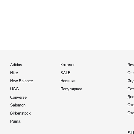
Доставка и 
Converse
Ответы на 
Salomon
Отслеживан
Birkenstock
Puma
support@
Для покупат
business
Онлайн заявка
По вопросам
2022-2026 © OUTFIT.ITEM