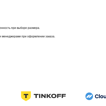
енность при выборе размера.
ми менеджерами при оформлении заказа.
Узнавайте первыми о новинках и акциях
Женщинам
Мужчинам