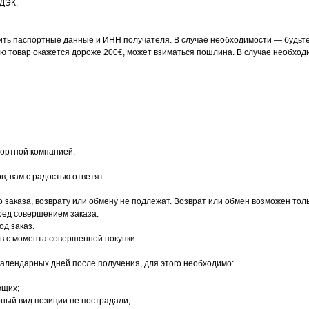
СДЭК.
ть паспортные данные и ИНН получателя. В случае необходимости — будьте 
ню товар окажется дороже 200€, может взиматься пошлина. В случае необход
портной компанией.
в, вам с радостью ответят.
 заказа, возврату или обмену не подлежат. Возврат или обмен возможен тол
ред совершением заказа.
од заказ.
ов с момента совершенной покупки.
календарных дней после получения, для этого необходимо:
ющих;
рный вид позиции не пострадали;