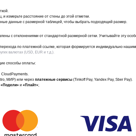
ткой.
, и измерьте расстояние от стены до этой отметки.
енные данные с размерной таблицей, чтобы выбрать подходящий размер.
влены с отклонениями от стандартной размерной сетки. Учитывайте эту особ
м перехода по платежной ссылке, которая формируется индивидуально наши
гих валютах (USD, EUR и т.д.).
щие способы оплаты:
 CloudPayments.
stro, МИР) или через
платежные сервисы
(Tinkoff Pay, Yandex Pay, Sber Pay).
«Подели»
и
«Плайт»
;
📩 
инет
Отзывы клиентов
ями
Возврат товара
ит
Договор оферты
ство
Политика конфиденциальности