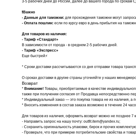
3-5 рабочих дней до России, далее до вашего города по срокам 
❗️
Важно
- Данные для таможни:
для прохождения таможни могут запроси
-
Оплата пошлин:
если по курсу евро в день прибытия на тамож
Для товаров из наличия:
- Тариф «Стандарт»
В зависимости от города - в среднем 2-5 рабочих дней.
- Тариф «Экспресс»
Еще быстрей⚡
* Cроки доставки рассчитываются со дня отправки товара транс
О сроках доставки в другие страны уточняйте у наших менеджеро
Возврат
*
Внимание!
Товары, приобретаемые в качестве индивидуального
также при получении согласия от Продавца непосредственно пе
* Индивидуальный заказ — это покупка товара не из наличия, а п
* Вносить изменения в состав заказа возможно в течение 24 час
Для товаров из наличия, оформить возврат можно не позднее 7 
- Направить запрос на нашу почту: outfit.item@yandex.ru;
- Сохранить оригинальность упаковки, бирок и прочих комплекту
- Проверьте, что при примерке потребительские свойства и това