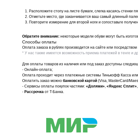
Расположите стопу на листе бумаги, слегка касаясь стенки пя
Отметьте место, где заканчивается ваш самый длинный палец
Повторите измерение для второй ноги и сопоставьте получ
Обратите внимание:
некоторые модели обуви могут быть изгото
Способы оплаты
Оплата заказа в рублях производится на сайте или посредство
* У нас также имеется возможность приема платежей в тенге и дру
Для оплаты товаров из наличия или под заказ доступны следую
- Онлайн-оплата;
Оплата проходит через платежные системы Тинькофф Касса или
Оплатить заказ можно
банковской картой
(Visa, MasterCard/Mae
- Сервисы оплаты покупок частями:
«Долями»
,
«Яндекс Сплит»
,
-
Рассрочка
от T-Банка.
Adidas
Каталог
Личный каб
Nike
SALE
Оплата Дол
New Balance
Новинки
Яндекс Спл
UGG
Популярное
Сотрудниче