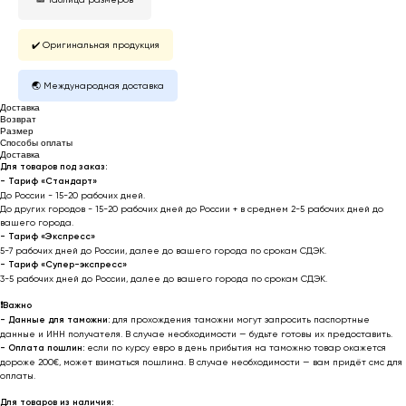
✔️ Оригинальная продукция
🌏 Международная доставка
Доставка
Возврат
Размер
Способы оплаты
Доставка
Для товаров под заказ:
- Тариф «Стандарт»
До России - 15-20 рабочих дней.
До других городов - 15-20 рабочих дней до России + в среднем 2-5 рабочих дней до
вашего города.
- Тариф «Экспресс»
5-7 рабочих дней до России, далее до вашего города по срокам СДЭК.
- Тариф «Супер-экспресс»
3-5 рабочих дней до России, далее до вашего города по срокам СДЭК.
❗️
Важно
- Данные для таможни:
для прохождения таможни могут запросить паспортные
данные и ИНН получателя. В случае необходимости — будьте готовы их предоставить.
-
Оплата пошлин:
если по курсу евро в день прибытия на таможню товар окажется
дороже 200€, может взиматься пошлина. В случае необходимости — вам придёт смс для
оплаты.
Для товаров из наличия: