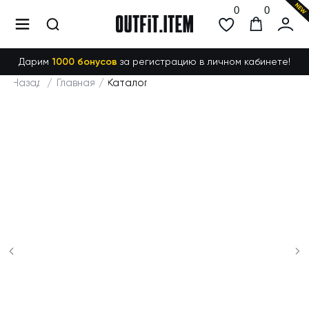
0
0
Дарим
1000 бонусов
за регистрацию в личном кабинете!
Назад
/
Главная
/
Каталог