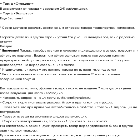
- Тариф «Стандарт»
В зависимости от города - в среднем 2-5 рабочих дней.
- Тариф «Экспресс»
Еще быстрей⚡
* Cроки доставки рассчитываются со дня отправки товара транспортной компанией.
О сроках доставки в другие страны уточняйте у наших менеджеров, вам с радостью
ответят.
Возврат
*
Внимание!
Товары, приобретаемые в качестве индивидуального заказа, возврату или
обмену не подлежат. Возврат или обмен возможен только при условии наличия
предварительной договоренности, а также при получении согласия от Продавца
непосредственно перед совершением заказа.
* Индивидуальный заказ — это покупка товара не из наличия, а под заказ.
* Вносить изменения в состав заказа возможно в течение 24 часов с момента
совершенной покупки.
Для товаров из наличия, оформить возврат можно не позднее 7 календарных дней
после получения, для этого необходимо:
- Направить запрос на нашу почту: outfit.item@yandex.ru;
- Сохранить оригинальность упаковки, бирок и прочих комплектующих;
- Проверьте, что при примерке потребительские свойства и товарный вид позиции не
пострадали;
- Проверить вещи на отсутствие следов эксплуатации;
- Сохранить электронный чек, полученный при совершении заказа.
Мы настоятельно рекомендуем проверять товар перед удалением бирок и другой
оригинальной упаковки.
При возврате товаров надлежащего качества, все транспортные расходы
осуществляются за счет покупателя.