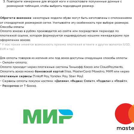
business@outfit-item.ru
Повторите измерение для второй ноги и сопоставьте полученные данные с
размерной таблицей, чтобы выбрать подходящий размер.
По вопросам сотрудничества
Обратите внимание:
некоторые модели обуви могут быть изготовлены с отклонениями
📩 Узнавайте первыми о новинках и акциях
от стандартной размерной сетки. Учитывайте эту особенность при выборе размера.
Способы оплаты
Оплата заказа в рублях производится на сайте или посредством перехода по
Женщинам
платежной ссылке, которая формируется индивидуально нашими менеджерами при
оформлении заказа.
Мужчинам
* У нас также имеется возможность приема платежей в тенге и других валютах (USD,
EUR и т.д.).
Для оплаты товаров из наличия или под заказ доступны следующие способы оплаты:
- Онлайн-оплата;
Я соглашаюсь получать рекламные
Оплата проходит через платежные системы Тинькофф Касса или CloudPayments.
рассылки на условиях
оферты
и
Оплатить заказ можно
банковской картой
(Visa, MasterCard/Maestro, МИР) или через
платежные сервисы
(Tinkoff Pay, Yandex Pay, Sber Pay).
политики конфиденциальности
- Сервисы оплаты покупок частями:
«Долями»
,
«Яндекс Сплит»
,
«Подели»
и
«Плайт»
;
-
Рассрочка
от T-Банка.
Подписаться
2022-2026 © OUTFIT.ITEM
Разработка сайта