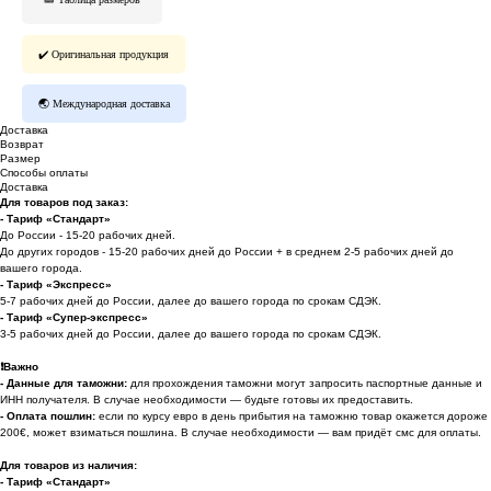
✔️ Оригинальная продукция
🌏 Международная доставка
Доставка
Возврат
Размер
Способы оплаты
Доставка
Для товаров под заказ:
- Тариф «Стандарт»
До России - 15-20 рабочих дней.
До других городов - 15-20 рабочих дней до России + в среднем 2-5 рабочих дней до
вашего города.
- Тариф «Экспресс»
5-7 рабочих дней до России, далее до вашего города по срокам СДЭК.
- Тариф «Супер-экспресс»
3-5 рабочих дней до России, далее до вашего города по срокам СДЭК.
❗️
Важно
- Данные для таможни:
для прохождения таможни могут запросить паспортные данные и
ИНН получателя. В случае необходимости — будьте готовы их предоставить.
-
Оплата пошлин:
если по курсу евро в день прибытия на таможню товар окажется дороже
200€, может взиматься пошлина. В случае необходимости — вам придёт смс для оплаты.
Для товаров из наличия:
- Тариф «Стандарт»