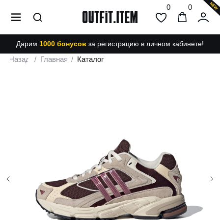
0
0
Дарим
1000 бонусов
за регистрацию в личном кабинете!
Назад
/
Главная
/
Каталог