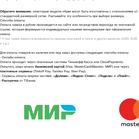
По вопросам сотрудничества
Обратите внимание:
некоторые модели обуви могут быть изготовлены с отклонениями от
стандартной размерной сетки. Учитывайте эту особенность при выборе размера.
📩 Узнавайте первыми о новинках и акциях
Способы оплаты
Оплата заказа в рублях производится на сайте или посредством перехода по платежной
Женщинам
ссылке, которая формируется индивидуально нашими менеджерами при оформлении
заказа.
Мужчинам
* У нас также имеется возможность приема платежей в тенге и других валютах (USD, EUR
и т.д.).
Для оплаты товаров из наличия или под заказ доступны следующие способы оплаты:
- Онлайн-оплата;
Оплата проходит через платежные системы Тинькофф Касса или CloudPayments.
Я соглашаюсь получать рекламные
Оплатить заказ можно
банковской картой
(Visa, MasterCard/Maestro, МИР) или через
рассылки на условиях
оферты
и
платежные сервисы
(Tinkoff Pay, Yandex Pay, Sber Pay).
политики конфиденциальности
- Сервисы оплаты покупок частями:
«Долями»
,
«Яндекс Сплит»
,
«Подели»
и
«Плайт»
;
-
Рассрочка
от T-Банка.
Подписаться
2022-2026 © OUTFIT.ITEM
Разработка сайта