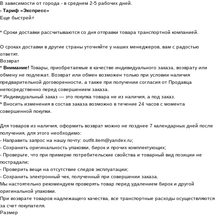
В зависимости от города - в среднем 2-5 рабочих дней.
- Тариф «Экспресс»
Еще быстрей⚡
* Cроки доставки рассчитываются со дня отправки товара транспортной компанией.
О сроках доставки в другие страны уточняйте у наших менеджеров, вам с радостью
ответят.
Возврат
*
Внимание!
Товары, приобретаемые в качестве индивидуального заказа, возврату или
обмену не подлежат. Возврат или обмен возможен только при условии наличия
предварительной договоренности, а также при получении согласия от Продавца
непосредственно перед совершением заказа.
* Индивидуальный заказ — это покупка товара не из наличия, а под заказ.
* Вносить изменения в состав заказа возможно в течение 24 часов с момента
совершенной покупки.
Для товаров из наличия, оформить возврат можно не позднее 7 календарных дней после
получения, для этого необходимо:
- Направить запрос на нашу почту: outfit.item@yandex.ru;
- Сохранить оригинальность упаковки, бирок и прочих комплектующих;
- Проверьте, что при примерке потребительские свойства и товарный вид позиции не
пострадали;
- Проверить вещи на отсутствие следов эксплуатации;
- Сохранить электронный чек, полученный при совершении заказа.
Мы настоятельно рекомендуем проверять товар перед удалением бирок и другой
оригинальной упаковки.
При возврате товаров надлежащего качества, все транспортные расходы осуществляются
за счет покупателя.
Размер