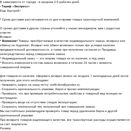
В зависимости от города - в среднем 2-5 рабочих дней.
- Тариф «Экспресс»
Еще быстрей⚡
* Cроки доставки рассчитываются со дня отправки товара транспортной компанией.
О сроках доставки в другие страны уточняйте у наших менеджеров, вам с радостью
ответят.
Возврат
*
Внимание!
Товары, приобретаемые в качестве индивидуального заказа, возврату или
обмену не подлежат. Возврат или обмен возможен только при условии наличия
предварительной договоренности, а также при получении согласия от Продавца
непосредственно перед совершением заказа.
* Индивидуальный заказ — это покупка товара не из наличия, а под заказ.
* Вносить изменения в состав заказа возможно в течение 24 часов с момента
совершенной покупки.
Для товаров из наличия, оформить возврат можно не позднее 7 календарных дней после
получения, для этого необходимо:
- Направить запрос на нашу почту: outfit.item@yandex.ru;
- Сохранить оригинальность упаковки, бирок и прочих комплектующих;
- Проверьте, что при примерке потребительские свойства и товарный вид позиции не
пострадали;
- Проверить вещи на отсутствие следов эксплуатации;
- Сохранить электронный чек, полученный при совершении заказа.
Мы настоятельно рекомендуем проверять товар перед удалением бирок и другой
оригинальной упаковки.
При возврате товаров надлежащего качества, все транспортные расходы осуществляются
за счет покупателя.
Размер