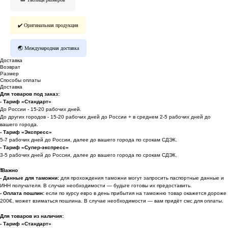
✔️ Оригинальная продукция
🌏 Международная доставка
Доставка
Возврат
Размер
Способы оплаты
Доставка
Для товаров под заказ:
- Тариф «Стандарт»
До России - 15-20 рабочих дней.
До других городов - 15-20 рабочих дней до России + в среднем 2-5 рабочих дней до
вашего города.
- Тариф «Экспресс»
5-7 рабочих дней до России, далее до вашего города по срокам СДЭК.
- Тариф «Супер-экспресс»
3-5 рабочих дней до России, далее до вашего города по срокам СДЭК.
❗️
Важно
- Данные для таможни:
для прохождения таможни могут запросить паспортные данные и
ИНН получателя. В случае необходимости — будьте готовы их предоставить.
-
Оплата пошлин:
если по курсу евро в день прибытия на таможню товар окажется дороже
200€, может взиматься пошлина. В случае необходимости — вам придёт смс для оплаты.
Для товаров из наличия:
- Тариф «Стандарт»