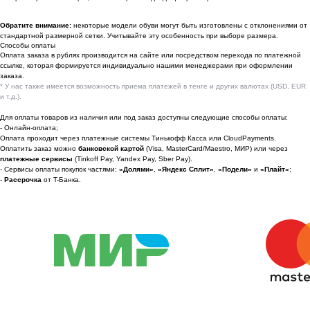
По вопросам сотрудничества
Обратите внимание:
некоторые модели обуви могут быть изготовлены с отклонениями от
стандартной размерной сетки. Учитывайте эту особенность при выборе размера.
📩 Узнавайте первыми о новинках и акциях
Способы оплаты
Оплата заказа в рублях производится на сайте или посредством перехода по платежной
Женщинам
ссылке, которая формируется индивидуально нашими менеджерами при оформлении
заказа.
Мужчинам
* У нас также имеется возможность приема платежей в тенге и других валютах (USD, EUR
и т.д.).
Для оплаты товаров из наличия или под заказ доступны следующие способы оплаты:
- Онлайн-оплата;
Оплата проходит через платежные системы Тинькофф Касса или CloudPayments.
Я соглашаюсь получать рекламные
Оплатить заказ можно
банковской картой
(Visa, MasterCard/Maestro, МИР) или через
рассылки на условиях
оферты
и
платежные сервисы
(Tinkoff Pay, Yandex Pay, Sber Pay).
политики конфиденциальности
- Сервисы оплаты покупок частями:
«Долями»
,
«Яндекс Сплит»
,
«Подели»
и
«Плайт»
;
-
Рассрочка
от T-Банка.
Подписаться
2022-2026 © OUTFIT.ITEM
Разработка сайта