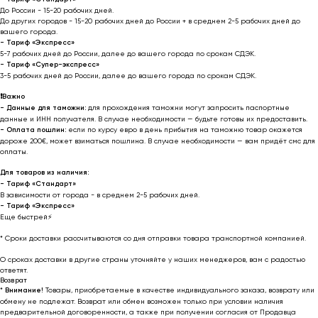
До России - 15-20 рабочих дней.
До других городов - 15-20 рабочих дней до России + в среднем 2-5 рабочих дней до
вашего города.
- Тариф «Экспресс»
5-7 рабочих дней до России, далее до вашего города по срокам СДЭК.
- Тариф «Супер-экспресс»
3-5 рабочих дней до России, далее до вашего города по срокам СДЭК.
❗️
Важно
- Данные для таможни:
для прохождения таможни могут запросить паспортные
данные и ИНН получателя. В случае необходимости — будьте готовы их предоставить.
-
Оплата пошлин:
если по курсу евро в день прибытия на таможню товар окажется
дороже 200€, может взиматься пошлина. В случае необходимости — вам придёт смс для
оплаты.
Для товаров из наличия:
- Тариф «Стандарт»
В зависимости от города - в среднем 2-5 рабочих дней.
- Тариф «Экспресс»
Еще быстрей⚡
* Cроки доставки рассчитываются со дня отправки товара транспортной компанией.
О сроках доставки в другие страны уточняйте у наших менеджеров, вам с радостью
ответят.
Возврат
*
Внимание!
Товары, приобретаемые в качестве индивидуального заказа, возврату или
обмену не подлежат. Возврат или обмен возможен только при условии наличия
предварительной договоренности, а также при получении согласия от Продавца