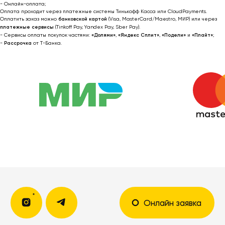
- Онлайн-оплата;
Оплата проходит через платежные системы Тинькофф Касса или CloudPayments.
Оплатить заказ можно
банковской картой
(Visa, MasterCard/Maestro, МИР) или через
платежные сервисы
(Tinkoff Pay, Yandex Pay, Sber Pay).
- Сервисы оплаты покупок частями:
«Долями»
,
«Яндекс Сплит»
,
«Подели»
и
«Плайт»
;
Я соглашаюсь получать рекламные
-
Рассрочка
от T-Банка.
рассылки на условиях
оферты
и
политики конфиденциальности
Подписаться
2022-2026 © OUTFIT.ITEM
Разработка сайта