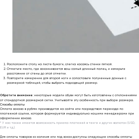
* Мета (Meta Platforms) -
запрещенная в РФ организация
Личный кабинет
Возврат товара
Сотрудничество
Договор оферты
Программа лояльности
Доставка и оплата
Ответы на вопросы
Отзывы клиентов
Подарочный
Политика
сертификат 🎁
конфиденциальности
Обработка
Расположите стопу на листе бумаги, слегка касаясь стенки пяткой.
персональных данных
Отметьте место, где заканчивается ваш самый длинный палец, и измерьте
расстояние от стены до этой отметки.
support@outfit-item.ru
Повторите измерение для второй ноги и сопоставьте полученные данные с
размерной таблицей, чтобы выбрать подходящий размер.
Для покупателей
business@outfit-item.ru
Обратите внимание:
некоторые модели обуви могут быть изготовлены с отклонениями
от стандартной размерной сетки. Учитывайте эту особенность при выборе размера.
По вопросам сотрудничества
Способы оплаты
Оплата заказа в рублях производится на сайте или посредством перехода по
платежной ссылке, которая формируется индивидуально нашими менеджерами при
📩 Узнавайте первыми о новинках и акциях
оформлении заказа.
* У нас также имеется возможность приема платежей в тенге и других валютах (USD,
EUR и т.д.).
Женщинам
Для оплаты товаров из наличия или под заказ доступны следующие способы оплаты:
Мужчинам