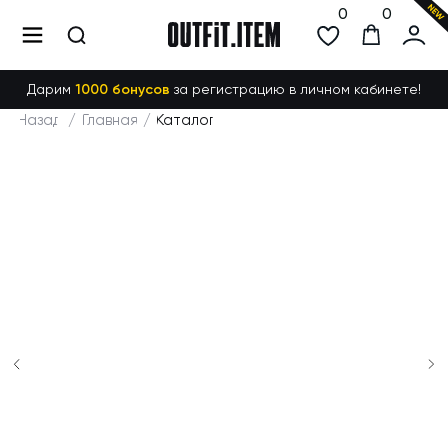
0
0
Дарим
1000 бонусов
за регистрацию в личном кабинете!
Назад
/
Главная
/
Каталог