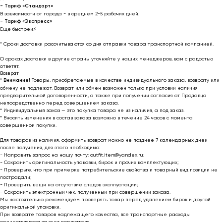
- Тариф «Стандарт»
В зависимости от города - в среднем 2-5 рабочих дней.
- Тариф «Экспресс»
Еще быстрей⚡
* Cроки доставки рассчитываются со дня отправки товара транспортной компанией.
О сроках доставки в другие страны уточняйте у наших менеджеров, вам с радостью
ответят.
Возврат
*
Внимание!
Товары, приобретаемые в качестве индивидуального заказа, возврату или
обмену не подлежат. Возврат или обмен возможен только при условии наличия
предварительной договоренности, а также при получении согласия от Продавца
непосредственно перед совершением заказа.
* Индивидуальный заказ — это покупка товара не из наличия, а под заказ.
* Вносить изменения в состав заказа возможно в течение 24 часов с момента
совершенной покупки.
Для товаров из наличия, оформить возврат можно не позднее 7 календарных дней
после получения, для этого необходимо:
- Направить запрос на нашу почту: outfit.item@yandex.ru;
- Сохранить оригинальность упаковки, бирок и прочих комплектующих;
- Проверьте, что при примерке потребительские свойства и товарный вид позиции не
пострадали;
- Проверить вещи на отсутствие следов эксплуатации;
- Сохранить электронный чек, полученный при совершении заказа.
Мы настоятельно рекомендуем проверять товар перед удалением бирок и другой
оригинальной упаковки.
При возврате товаров надлежащего качества, все транспортные расходы
осуществляются за счет покупателя.