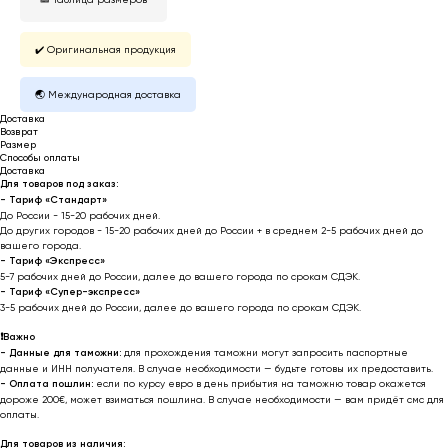
✔️ Оригинальная продукция
🌏 Международная доставка
Доставка
Возврат
Размер
Способы оплаты
Доставка
Для товаров под заказ:
- Тариф «Стандарт»
До России - 15-20 рабочих дней.
До других городов - 15-20 рабочих дней до России + в среднем 2-5 рабочих дней до
вашего города.
- Тариф «Экспресс»
5-7 рабочих дней до России, далее до вашего города по срокам СДЭК.
- Тариф «Супер-экспресс»
3-5 рабочих дней до России, далее до вашего города по срокам СДЭК.
❗️
Важно
- Данные для таможни:
для прохождения таможни могут запросить паспортные
данные и ИНН получателя. В случае необходимости — будьте готовы их предоставить.
-
Оплата пошлин:
если по курсу евро в день прибытия на таможню товар окажется
дороже 200€, может взиматься пошлина. В случае необходимости — вам придёт смс для
оплаты.
Для товаров из наличия: