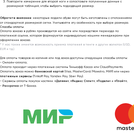
business@outfit-item.ru
Повторите измерение для второй ноги и сопоставьте полученные данные с
размерной таблицей, чтобы выбрать подходящий размер.
По вопросам сотрудничества
Обратите внимание:
некоторые модели обуви могут быть изготовлены с отклонениями
📩 Узнавайте первыми о новинках и акциях
от стандартной размерной сетки. Учитывайте эту особенность при выборе размера.
Способы оплаты
Оплата заказа в рублях производится на сайте или посредством перехода по
Женщинам
платежной ссылке, которая формируется индивидуально нашими менеджерами при
оформлении заказа.
Мужчинам
* У нас также имеется возможность приема платежей в тенге и других валютах (USD,
EUR и т.д.).
Для оплаты товаров из наличия или под заказ доступны следующие способы оплаты:
- Онлайн-оплата;
Я соглашаюсь получать рекламные
Оплата проходит через платежные системы Тинькофф Касса или CloudPayments.
рассылки на условиях
оферты
и
Оплатить заказ можно
банковской картой
(Visa, MasterCard/Maestro, МИР) или через
платежные сервисы
(Tinkoff Pay, Yandex Pay, Sber Pay).
политики конфиденциальности
- Сервисы оплаты покупок частями:
«Долями»
,
«Яндекс Сплит»
,
«Подели»
и
«Плайт»
;
-
Рассрочка
от T-Банка.
Подписаться
2022-2026 © OUTFIT.ITEM
Разработка сайта