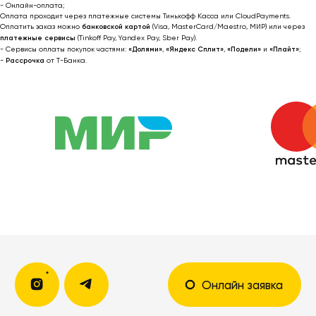
- Онлайн-оплата;
Оплата проходит через платежные системы Тинькофф Касса или CloudPayments.
Оплатить заказ можно
банковской картой
(Visa, MasterCard/Maestro, МИР) или через
платежные сервисы
(Tinkoff Pay, Yandex Pay, Sber Pay).
- Сервисы оплаты покупок частями:
«Долями»
,
«Яндекс Сплит»
,
«Подели»
и
«Плайт»
;
Я соглашаюсь получать рекламные
-
Рассрочка
от T-Банка.
рассылки на условиях
оферты
и
политики конфиденциальности
Подписаться
2022-2026 © OUTFIT.ITEM
Разработка сайта