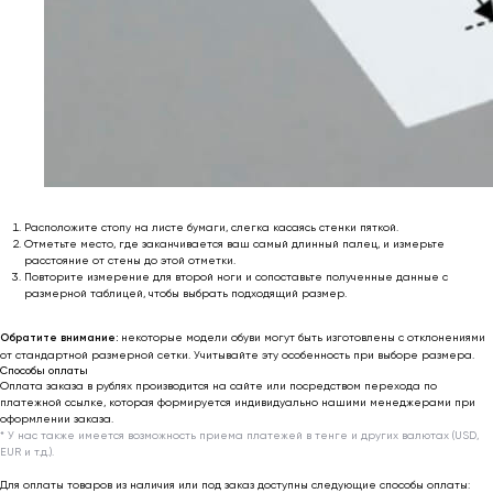
* Мета (Meta Platforms) -
запрещенная в РФ организация
Личный кабинет
Возврат товара
Сотрудничество
Договор оферты
Программа лояльности
Доставка и оплата
Ответы на вопросы
Отзывы клиентов
Подарочный
Политика
сертификат 🎁
конфиденциальности
Обработка
Расположите стопу на листе бумаги, слегка касаясь стенки пяткой.
персональных данных
Отметьте место, где заканчивается ваш самый длинный палец, и измерьте
расстояние от стены до этой отметки.
support@outfit-item.ru
Повторите измерение для второй ноги и сопоставьте полученные данные с
размерной таблицей, чтобы выбрать подходящий размер.
Для покупателей
business@outfit-item.ru
Обратите внимание:
некоторые модели обуви могут быть изготовлены с отклонениями
от стандартной размерной сетки. Учитывайте эту особенность при выборе размера.
По вопросам сотрудничества
Способы оплаты
Оплата заказа в рублях производится на сайте или посредством перехода по
платежной ссылке, которая формируется индивидуально нашими менеджерами при
📩 Узнавайте первыми о новинках и акциях
оформлении заказа.
* У нас также имеется возможность приема платежей в тенге и других валютах (USD,
EUR и т.д.).
Женщинам
Для оплаты товаров из наличия или под заказ доступны следующие способы оплаты:
Мужчинам