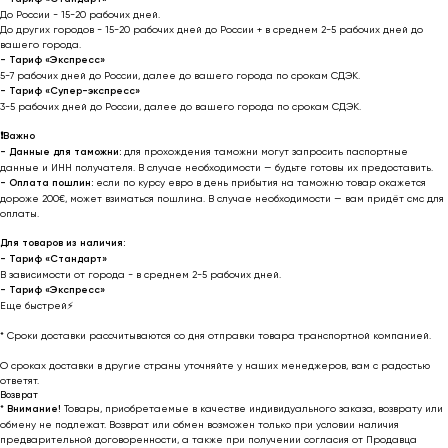
До России - 15-20 рабочих дней.
До других городов - 15-20 рабочих дней до России + в среднем 2-5 рабочих дней до
вашего города.
- Тариф «Экспресс»
5-7 рабочих дней до России, далее до вашего города по срокам СДЭК.
- Тариф «Супер-экспресс»
3-5 рабочих дней до России, далее до вашего города по срокам СДЭК.
❗️
Важно
- Данные для таможни:
для прохождения таможни могут запросить паспортные
данные и ИНН получателя. В случае необходимости — будьте готовы их предоставить.
-
Оплата пошлин:
если по курсу евро в день прибытия на таможню товар окажется
дороже 200€, может взиматься пошлина. В случае необходимости — вам придёт смс для
оплаты.
Для товаров из наличия:
- Тариф «Стандарт»
В зависимости от города - в среднем 2-5 рабочих дней.
- Тариф «Экспресс»
Еще быстрей⚡
* Cроки доставки рассчитываются со дня отправки товара транспортной компанией.
О сроках доставки в другие страны уточняйте у наших менеджеров, вам с радостью
ответят.
Возврат
*
Внимание!
Товары, приобретаемые в качестве индивидуального заказа, возврату или
обмену не подлежат. Возврат или обмен возможен только при условии наличия
предварительной договоренности, а также при получении согласия от Продавца