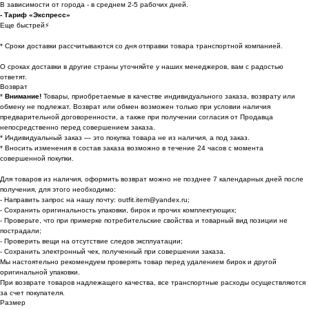
В зависимости от города - в среднем 2-5 рабочих дней.
- Тариф «Экспресс»
Еще быстрей⚡
* Cроки доставки рассчитываются со дня отправки товара транспортной компанией.
О сроках доставки в другие страны уточняйте у наших менеджеров, вам с радостью
ответят.
Возврат
*
Внимание!
Товары, приобретаемые в качестве индивидуального заказа, возврату или
обмену не подлежат. Возврат или обмен возможен только при условии наличия
предварительной договоренности, а также при получении согласия от Продавца
непосредственно перед совершением заказа.
* Индивидуальный заказ — это покупка товара не из наличия, а под заказ.
* Вносить изменения в состав заказа возможно в течение 24 часов с момента
совершенной покупки.
Для товаров из наличия, оформить возврат можно не позднее 7 календарных дней после
получения, для этого необходимо:
- Направить запрос на нашу почту: outfit.item@yandex.ru;
- Сохранить оригинальность упаковки, бирок и прочих комплектующих;
- Проверьте, что при примерке потребительские свойства и товарный вид позиции не
пострадали;
- Проверить вещи на отсутствие следов эксплуатации;
- Сохранить электронный чек, полученный при совершении заказа.
Мы настоятельно рекомендуем проверять товар перед удалением бирок и другой
оригинальной упаковки.
При возврате товаров надлежащего качества, все транспортные расходы осуществляются
за счет покупателя.
Размер