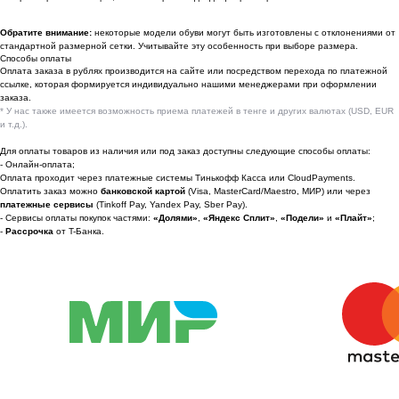
По вопросам сотрудничества
Обратите внимание:
некоторые модели обуви могут быть изготовлены с отклонениями от
стандартной размерной сетки. Учитывайте эту особенность при выборе размера.
📩 Узнавайте первыми о новинках и акциях
Способы оплаты
Оплата заказа в рублях производится на сайте или посредством перехода по платежной
Женщинам
ссылке, которая формируется индивидуально нашими менеджерами при оформлении
заказа.
Мужчинам
* У нас также имеется возможность приема платежей в тенге и других валютах (USD, EUR
и т.д.).
Для оплаты товаров из наличия или под заказ доступны следующие способы оплаты:
- Онлайн-оплата;
Оплата проходит через платежные системы Тинькофф Касса или CloudPayments.
Я соглашаюсь получать рекламные
Оплатить заказ можно
банковской картой
(Visa, MasterCard/Maestro, МИР) или через
рассылки на условиях
оферты
и
платежные сервисы
(Tinkoff Pay, Yandex Pay, Sber Pay).
политики конфиденциальности
- Сервисы оплаты покупок частями:
«Долями»
,
«Яндекс Сплит»
,
«Подели»
и
«Плайт»
;
-
Рассрочка
от T-Банка.
Подписаться
2022-2026 © OUTFIT.ITEM
Разработка сайта