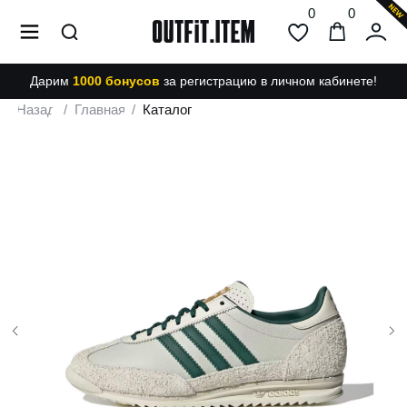
0
0
Дарим
1000 бонусов
за регистрацию в личном кабинете!
Назад
/
Главная
/
Каталог