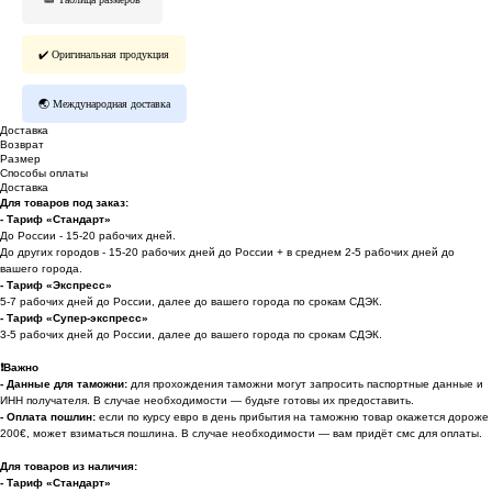
✔️ Оригинальная продукция
🌏 Международная доставка
Доставка
Возврат
Размер
Способы оплаты
Доставка
Для товаров под заказ:
- Тариф «Стандарт»
До России - 15-20 рабочих дней.
До других городов - 15-20 рабочих дней до России + в среднем 2-5 рабочих дней до
вашего города.
- Тариф «Экспресс»
5-7 рабочих дней до России, далее до вашего города по срокам СДЭК.
- Тариф «Супер-экспресс»
3-5 рабочих дней до России, далее до вашего города по срокам СДЭК.
❗️
Важно
- Данные для таможни:
для прохождения таможни могут запросить паспортные данные и
ИНН получателя. В случае необходимости — будьте готовы их предоставить.
-
Оплата пошлин:
если по курсу евро в день прибытия на таможню товар окажется дороже
200€, может взиматься пошлина. В случае необходимости — вам придёт смс для оплаты.
Для товаров из наличия:
- Тариф «Стандарт»