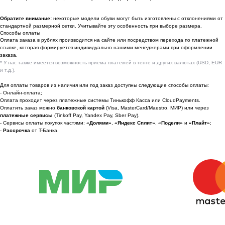
По вопросам сотрудничества
Обратите внимание:
некоторые модели обуви могут быть изготовлены с отклонениями от
стандартной размерной сетки. Учитывайте эту особенность при выборе размера.
📩 Узнавайте первыми о новинках и акциях
Способы оплаты
Оплата заказа в рублях производится на сайте или посредством перехода по платежной
Женщинам
ссылке, которая формируется индивидуально нашими менеджерами при оформлении
заказа.
Мужчинам
* У нас также имеется возможность приема платежей в тенге и других валютах (USD, EUR
и т.д.).
Для оплаты товаров из наличия или под заказ доступны следующие способы оплаты:
- Онлайн-оплата;
Оплата проходит через платежные системы Тинькофф Касса или CloudPayments.
Я соглашаюсь получать рекламные
Оплатить заказ можно
банковской картой
(Visa, MasterCard/Maestro, МИР) или через
рассылки на условиях
оферты
и
платежные сервисы
(Tinkoff Pay, Yandex Pay, Sber Pay).
политики конфиденциальности
- Сервисы оплаты покупок частями:
«Долями»
,
«Яндекс Сплит»
,
«Подели»
и
«Плайт»
;
-
Рассрочка
от T-Банка.
Подписаться
2022-2026 © OUTFIT.ITEM
Разработка сайта