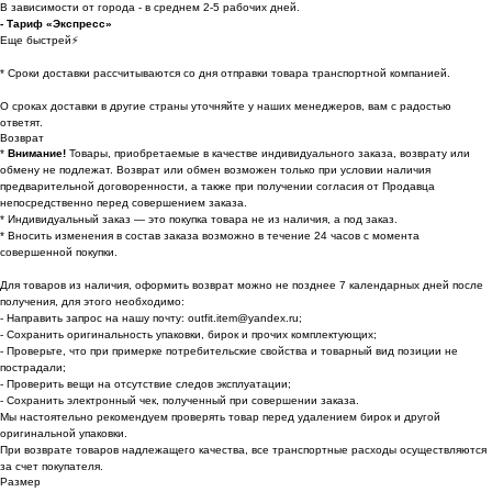
В зависимости от города - в среднем 2-5 рабочих дней.
- Тариф «Экспресс»
Еще быстрей⚡
* Cроки доставки рассчитываются со дня отправки товара транспортной компанией.
О сроках доставки в другие страны уточняйте у наших менеджеров, вам с радостью
ответят.
Возврат
*
Внимание!
Товары, приобретаемые в качестве индивидуального заказа, возврату или
обмену не подлежат. Возврат или обмен возможен только при условии наличия
предварительной договоренности, а также при получении согласия от Продавца
непосредственно перед совершением заказа.
* Индивидуальный заказ — это покупка товара не из наличия, а под заказ.
* Вносить изменения в состав заказа возможно в течение 24 часов с момента
совершенной покупки.
Для товаров из наличия, оформить возврат можно не позднее 7 календарных дней после
получения, для этого необходимо:
- Направить запрос на нашу почту: outfit.item@yandex.ru;
- Сохранить оригинальность упаковки, бирок и прочих комплектующих;
- Проверьте, что при примерке потребительские свойства и товарный вид позиции не
пострадали;
- Проверить вещи на отсутствие следов эксплуатации;
- Сохранить электронный чек, полученный при совершении заказа.
Мы настоятельно рекомендуем проверять товар перед удалением бирок и другой
оригинальной упаковки.
При возврате товаров надлежащего качества, все транспортные расходы осуществляются
за счет покупателя.
Размер