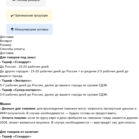
✔️ Оригинальная продукция
🌏 Международная доставка
Доставка
Возврат
Размер
Способы оплаты
Доставка
Для товаров под заказ:
- Тариф «Стандарт»
До России - 15-20 рабочих дней.
До других городов - 15-20 рабочих дней до России + в среднем 2-5 рабочих дней до
вашего города.
- Тариф «Экспресс»
5-7 рабочих дней до России, далее до вашего города по срокам СДЭК.
- Тариф «Супер-экспресс»
3-5 рабочих дней до России, далее до вашего города по срокам СДЭК.
❗️
Важно
- Данные для таможни:
для прохождения таможни могут запросить паспортные данные и
ИНН получателя. В случае необходимости — будьте готовы их предоставить.
-
Оплата пошлин:
если по курсу евро в день прибытия на таможню товар окажется дороже
200€, может взиматься пошлина. В случае необходимости — вам придёт смс для оплаты.
Для товаров из наличия:
- Тариф «Стандарт»