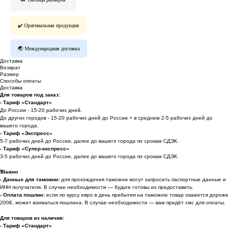
✔️ Оригинальная продукция
🌏 Международная доставка
Доставка
Возврат
Размер
Способы оплаты
Доставка
Для товаров под заказ:
- Тариф «Стандарт»
До России - 15-20 рабочих дней.
До других городов - 15-20 рабочих дней до России + в среднем 2-5 рабочих дней до
вашего города.
- Тариф «Экспресс»
5-7 рабочих дней до России, далее до вашего города по срокам СДЭК.
- Тариф «Супер-экспресс»
3-5 рабочих дней до России, далее до вашего города по срокам СДЭК.
❗️
Важно
- Данные для таможни:
для прохождения таможни могут запросить паспортные данные и
ИНН получателя. В случае необходимости — будьте готовы их предоставить.
-
Оплата пошлин:
если по курсу евро в день прибытия на таможню товар окажется дороже
200€, может взиматься пошлина. В случае необходимости — вам придёт смс для оплаты.
Для товаров из наличия:
- Тариф «Стандарт»