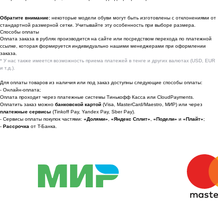
По вопросам сотрудничества
Обратите внимание:
некоторые модели обуви могут быть изготовлены с отклонениями от
стандартной размерной сетки. Учитывайте эту особенность при выборе размера.
📩 Узнавайте первыми о новинках и акциях
Способы оплаты
Оплата заказа в рублях производится на сайте или посредством перехода по платежной
Женщинам
ссылке, которая формируется индивидуально нашими менеджерами при оформлении
заказа.
Мужчинам
* У нас также имеется возможность приема платежей в тенге и других валютах (USD, EUR
и т.д.).
Для оплаты товаров из наличия или под заказ доступны следующие способы оплаты:
- Онлайн-оплата;
Оплата проходит через платежные системы Тинькофф Касса или CloudPayments.
Я соглашаюсь получать рекламные
Оплатить заказ можно
банковской картой
(Visa, MasterCard/Maestro, МИР) или через
рассылки на условиях
оферты
и
платежные сервисы
(Tinkoff Pay, Yandex Pay, Sber Pay).
политики конфиденциальности
- Сервисы оплаты покупок частями:
«Долями»
,
«Яндекс Сплит»
,
«Подели»
и
«Плайт»
;
-
Рассрочка
от T-Банка.
Подписаться
2022-2026 © OUTFIT.ITEM
Разработка сайта