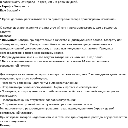
В зависимости от города - в среднем 2-5 рабочих дней.
- Тариф «Экспресс»
Еще быстрей⚡
* Cроки доставки рассчитываются со дня отправки товара транспортной компанией.
О сроках доставки в другие страны уточняйте у наших менеджеров, вам с радостью
ответят.
Возврат
*
Внимание!
Товары, приобретаемые в качестве индивидуального заказа, возврату или
обмену не подлежат. Возврат или обмен возможен только при условии наличия
предварительной договоренности, а также при получении согласия от Продавца
непосредственно перед совершением заказа.
* Индивидуальный заказ — это покупка товара не из наличия, а под заказ.
* Вносить изменения в состав заказа возможно в течение 24 часов с момента
совершенной покупки.
Для товаров из наличия, оформить возврат можно не позднее 7 календарных дней после
получения, для этого необходимо:
- Направить запрос на нашу почту: outfit.item@yandex.ru;
- Сохранить оригинальность упаковки, бирок и прочих комплектующих;
- Проверьте, что при примерке потребительские свойства и товарный вид позиции не
пострадали;
- Проверить вещи на отсутствие следов эксплуатации;
- Сохранить электронный чек, полученный при совершении заказа.
Мы настоятельно рекомендуем проверять товар перед удалением бирок и другой
оригинальной упаковки.
При возврате товаров надлежащего качества, все транспортные расходы осуществляются
за счет покупателя.
Размер