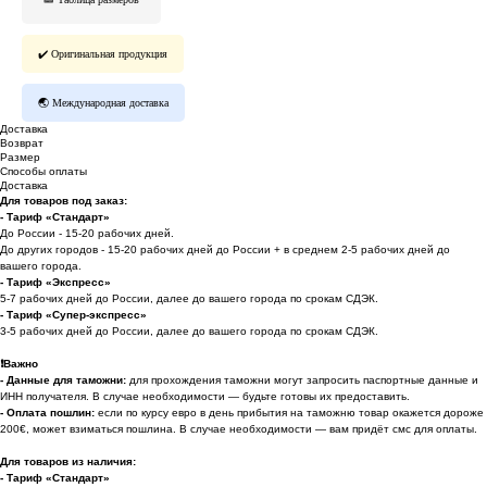
✔️ Оригинальная продукция
🌏 Международная доставка
Доставка
Возврат
Размер
Способы оплаты
Доставка
Для товаров под заказ:
- Тариф «Стандарт»
До России - 15-20 рабочих дней.
До других городов - 15-20 рабочих дней до России + в среднем 2-5 рабочих дней до
вашего города.
- Тариф «Экспресс»
5-7 рабочих дней до России, далее до вашего города по срокам СДЭК.
- Тариф «Супер-экспресс»
3-5 рабочих дней до России, далее до вашего города по срокам СДЭК.
❗️
Важно
- Данные для таможни:
для прохождения таможни могут запросить паспортные данные и
ИНН получателя. В случае необходимости — будьте готовы их предоставить.
-
Оплата пошлин:
если по курсу евро в день прибытия на таможню товар окажется дороже
200€, может взиматься пошлина. В случае необходимости — вам придёт смс для оплаты.
Для товаров из наличия:
- Тариф «Стандарт»