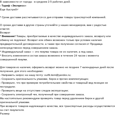
В зависимости от города - в среднем 2-5 рабочих дней.
- Тариф «Экспресс»
Еще быстрей⚡
* Cроки доставки рассчитываются со дня отправки товара транспортной компанией.
О сроках доставки в другие страны уточняйте у наших менеджеров, вам с радостью
ответят.
Возврат
*
Внимание!
Товары, приобретаемые в качестве индивидуального заказа, возврату или
обмену не подлежат. Возврат или обмен возможен только при условии наличия
предварительной договоренности, а также при получении согласия от Продавца
непосредственно перед совершением заказа.
* Индивидуальный заказ — это покупка товара не из наличия, а под заказ.
* Вносить изменения в состав заказа возможно в течение 24 часов с момента
совершенной покупки.
Для товаров из наличия, оформить возврат можно не позднее 7 календарных дней после
получения, для этого необходимо:
- Направить запрос на нашу почту: outfit.item@yandex.ru;
- Сохранить оригинальность упаковки, бирок и прочих комплектующих;
- Проверьте, что при примерке потребительские свойства и товарный вид позиции не
пострадали;
- Проверить вещи на отсутствие следов эксплуатации;
- Сохранить электронный чек, полученный при совершении заказа.
Мы настоятельно рекомендуем проверять товар перед удалением бирок и другой
оригинальной упаковки.
При возврате товаров надлежащего качества, все транспортные расходы осуществляются
за счет покупателя.
Размер