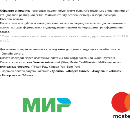
По вопросам сотрудничества
Обратите внимание:
некоторые модели обуви могут быть изготовлены с отклонениями от
стандартной размерной сетки. Учитывайте эту особенность при выборе размера.
📩 Узнавайте первыми о новинках и акциях
Способы оплаты
Оплата заказа в рублях производится на сайте или посредством перехода по платежной
Женщинам
ссылке, которая формируется индивидуально нашими менеджерами при оформлении
заказа.
Мужчинам
* У нас также имеется возможность приема платежей в тенге и других валютах (USD, EUR
и т.д.).
Для оплаты товаров из наличия или под заказ доступны следующие способы оплаты:
- Онлайн-оплата;
Оплата проходит через платежные системы Тинькофф Касса или CloudPayments.
Я соглашаюсь получать рекламные
Оплатить заказ можно
банковской картой
(Visa, MasterCard/Maestro, МИР) или через
рассылки на условиях
оферты
и
платежные сервисы
(Tinkoff Pay, Yandex Pay, Sber Pay).
политики конфиденциальности
- Сервисы оплаты покупок частями:
«Долями»
,
«Яндекс Сплит»
,
«Подели»
и
«Плайт»
;
-
Рассрочка
от T-Банка.
Подписаться
2022-2026 © OUTFIT.ITEM
Разработка сайта