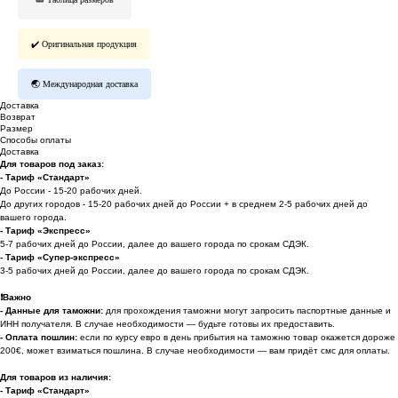
✔️ Оригинальная продукция
🌏 Международная доставка
Доставка
Возврат
Размер
Способы оплаты
Доставка
Для товаров под заказ:
- Тариф «Стандарт»
До России - 15-20 рабочих дней.
До других городов - 15-20 рабочих дней до России + в среднем 2-5 рабочих дней до
вашего города.
- Тариф «Экспресс»
5-7 рабочих дней до России, далее до вашего города по срокам СДЭК.
- Тариф «Супер-экспресс»
3-5 рабочих дней до России, далее до вашего города по срокам СДЭК.
❗️
Важно
- Данные для таможни:
для прохождения таможни могут запросить паспортные данные и
ИНН получателя. В случае необходимости — будьте готовы их предоставить.
-
Оплата пошлин:
если по курсу евро в день прибытия на таможню товар окажется дороже
200€, может взиматься пошлина. В случае необходимости — вам придёт смс для оплаты.
Для товаров из наличия:
- Тариф «Стандарт»