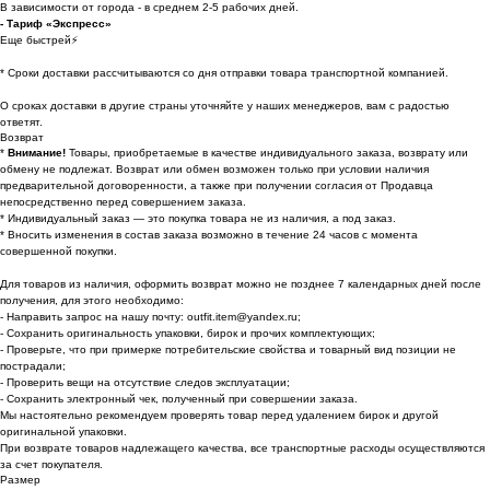
В зависимости от города - в среднем 2-5 рабочих дней.
- Тариф «Экспресс»
Еще быстрей⚡
* Cроки доставки рассчитываются со дня отправки товара транспортной компанией.
О сроках доставки в другие страны уточняйте у наших менеджеров, вам с радостью
ответят.
Возврат
*
Внимание!
Товары, приобретаемые в качестве индивидуального заказа, возврату или
обмену не подлежат. Возврат или обмен возможен только при условии наличия
предварительной договоренности, а также при получении согласия от Продавца
непосредственно перед совершением заказа.
* Индивидуальный заказ — это покупка товара не из наличия, а под заказ.
* Вносить изменения в состав заказа возможно в течение 24 часов с момента
совершенной покупки.
Для товаров из наличия, оформить возврат можно не позднее 7 календарных дней после
получения, для этого необходимо:
- Направить запрос на нашу почту: outfit.item@yandex.ru;
- Сохранить оригинальность упаковки, бирок и прочих комплектующих;
- Проверьте, что при примерке потребительские свойства и товарный вид позиции не
пострадали;
- Проверить вещи на отсутствие следов эксплуатации;
- Сохранить электронный чек, полученный при совершении заказа.
Мы настоятельно рекомендуем проверять товар перед удалением бирок и другой
оригинальной упаковки.
При возврате товаров надлежащего качества, все транспортные расходы осуществляются
за счет покупателя.
Размер