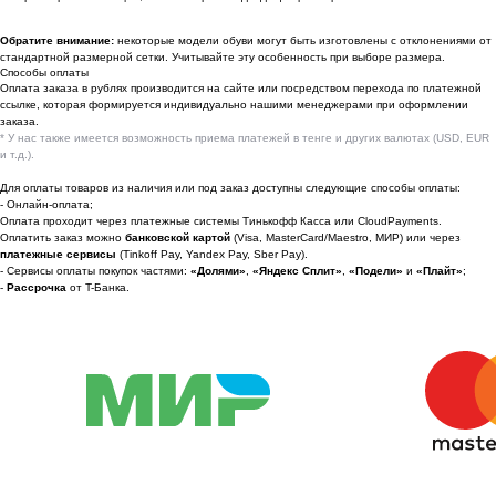
По вопросам сотрудничества
Обратите внимание:
некоторые модели обуви могут быть изготовлены с отклонениями от
стандартной размерной сетки. Учитывайте эту особенность при выборе размера.
📩 Узнавайте первыми о новинках и акциях
Способы оплаты
Оплата заказа в рублях производится на сайте или посредством перехода по платежной
Женщинам
ссылке, которая формируется индивидуально нашими менеджерами при оформлении
заказа.
Мужчинам
* У нас также имеется возможность приема платежей в тенге и других валютах (USD, EUR
и т.д.).
Для оплаты товаров из наличия или под заказ доступны следующие способы оплаты:
- Онлайн-оплата;
Оплата проходит через платежные системы Тинькофф Касса или CloudPayments.
Я соглашаюсь получать рекламные
Оплатить заказ можно
банковской картой
(Visa, MasterCard/Maestro, МИР) или через
рассылки на условиях
оферты
и
платежные сервисы
(Tinkoff Pay, Yandex Pay, Sber Pay).
политики конфиденциальности
- Сервисы оплаты покупок частями:
«Долями»
,
«Яндекс Сплит»
,
«Подели»
и
«Плайт»
;
-
Рассрочка
от T-Банка.
Подписаться
2022-2026 © OUTFIT.ITEM
Разработка сайта