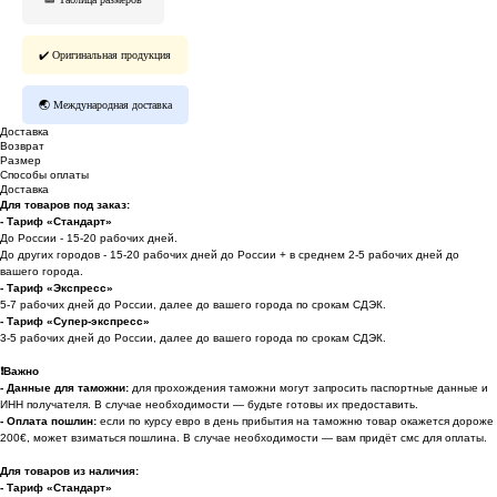
✔️ Оригинальная продукция
🌏 Международная доставка
Доставка
Возврат
Размер
Способы оплаты
Доставка
Для товаров под заказ:
- Тариф «Стандарт»
До России - 15-20 рабочих дней.
До других городов - 15-20 рабочих дней до России + в среднем 2-5 рабочих дней до
вашего города.
- Тариф «Экспресс»
5-7 рабочих дней до России, далее до вашего города по срокам СДЭК.
- Тариф «Супер-экспресс»
3-5 рабочих дней до России, далее до вашего города по срокам СДЭК.
❗️
Важно
- Данные для таможни:
для прохождения таможни могут запросить паспортные данные и
ИНН получателя. В случае необходимости — будьте готовы их предоставить.
-
Оплата пошлин:
если по курсу евро в день прибытия на таможню товар окажется дороже
200€, может взиматься пошлина. В случае необходимости — вам придёт смс для оплаты.
Для товаров из наличия:
- Тариф «Стандарт»