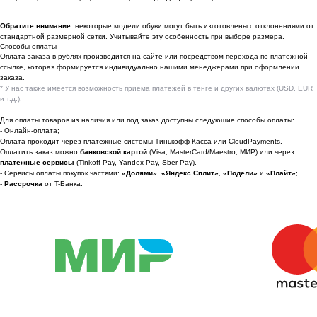
По вопросам сотрудничества
Обратите внимание:
некоторые модели обуви могут быть изготовлены с отклонениями от
стандартной размерной сетки. Учитывайте эту особенность при выборе размера.
📩 Узнавайте первыми о новинках и акциях
Способы оплаты
Оплата заказа в рублях производится на сайте или посредством перехода по платежной
Женщинам
ссылке, которая формируется индивидуально нашими менеджерами при оформлении
заказа.
Мужчинам
* У нас также имеется возможность приема платежей в тенге и других валютах (USD, EUR
и т.д.).
Для оплаты товаров из наличия или под заказ доступны следующие способы оплаты:
- Онлайн-оплата;
Оплата проходит через платежные системы Тинькофф Касса или CloudPayments.
Я соглашаюсь получать рекламные
Оплатить заказ можно
банковской картой
(Visa, MasterCard/Maestro, МИР) или через
рассылки на условиях
оферты
и
платежные сервисы
(Tinkoff Pay, Yandex Pay, Sber Pay).
политики конфиденциальности
- Сервисы оплаты покупок частями:
«Долями»
,
«Яндекс Сплит»
,
«Подели»
и
«Плайт»
;
-
Рассрочка
от T-Банка.
Подписаться
2022-2026 © OUTFIT.ITEM
Разработка сайта