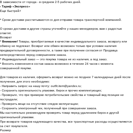
В зависимости от города - в среднем 2-5 рабочих дней.
- Тариф «Экспресс»
Еще быстрей⚡
* Cроки доставки рассчитываются со дня отправки товара транспортной компанией.
О сроках доставки в другие страны уточняйте у наших менеджеров, вам с радостью
ответят.
Возврат
*
Внимание!
Товары, приобретаемые в качестве индивидуального заказа, возврату или
обмену не подлежат. Возврат или обмен возможен только при условии наличия
предварительной договоренности, а также при получении согласия от Продавца
непосредственно перед совершением заказа.
* Индивидуальный заказ — это покупка товара не из наличия, а под заказ.
* Вносить изменения в состав заказа возможно в течение 24 часов с момента
совершенной покупки.
Для товаров из наличия, оформить возврат можно не позднее 7 календарных дней после
получения, для этого необходимо:
- Направить запрос на нашу почту: outfit.item@yandex.ru;
- Сохранить оригинальность упаковки, бирок и прочих комплектующих;
- Проверьте, что при примерке потребительские свойства и товарный вид позиции не
пострадали;
- Проверить вещи на отсутствие следов эксплуатации;
- Сохранить электронный чек, полученный при совершении заказа.
Мы настоятельно рекомендуем проверять товар перед удалением бирок и другой
оригинальной упаковки.
При возврате товаров надлежащего качества, все транспортные расходы осуществляются
за счет покупателя.
Размер