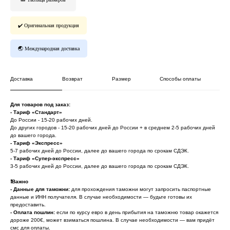
✔️ Оригинальная продукция
🌏 Международная доставка
Доставка
Возврат
Размер
Способы оплаты
Для товаров под заказ:
- Тариф «Стандарт»
До России - 15-20 рабочих дней.
До других городов - 15-20 рабочих дней до России + в среднем 2-5 рабочих дней
до вашего города.
- Тариф «Экспресс»
*
Онлайн заявка
5-7 рабочих дней до России, далее до вашего города по срокам СДЭК.
- Тариф «Супер-экспресс»
3-5 рабочих дней до России, далее до вашего города по срокам СДЭК.
* Мета (Meta Platforms) - запрещенная в
РФ организация
❗️
Важно
- Данные для таможни:
для прохождения таможни могут запросить паспортные
данные и ИНН получателя. В случае необходимости — будьте готовы их
Личный кабинет
Возврат товара
предоставить.
-
Оплата пошлин:
если по курсу евро в день прибытия на таможню товар окажется
Сотрудничество
Договор оферты
дороже 200€, может взиматься пошлина. В случае необходимости — вам придёт
Программа лояльности
Доставка и оплата
смс для оплаты.