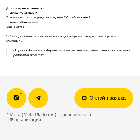
Ответы на вопросы
Отзывы клиентов
Для товаров из наличия:
Подарочный
Политика
- Тариф «Стандарт»
сертификат 🎁
конфиденциальности
В зависимости от города - в среднем 2-5 рабочих дней.
Обработка персональных
- Тариф «Экспресс»
данных
Еще быстрей⚡
* Cроки доставки рассчитываются со дня отправки товара транспортной
support@outfit-item.ru
компанией.
Для покупателей
О сроках доставки в другие страны уточняйте у наших менеджеров, вам с
радостью ответят.
business@outfit-item.ru
По вопросам сотрудничества
📩 Узнавайте первыми о новинках и акциях
Женщинам
Мужчинам
Я соглашаюсь получать рекламные
рассылки на условиях
оферты
и
политики конфиденциальности