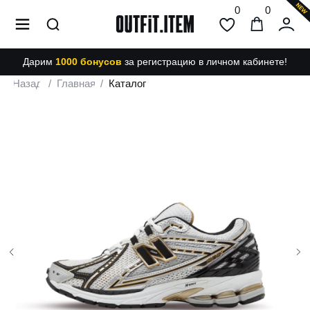
0
0
Дарим
1000 бонусов
за регистрацию в личном кабинете!
Назад
/
Главная
/
Каталог