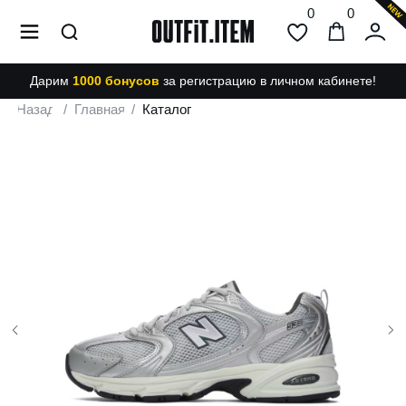
0
0
Дарим
1000 бонусов
за регистрацию в личном кабинете!
Назад
/
Главная
/
Каталог