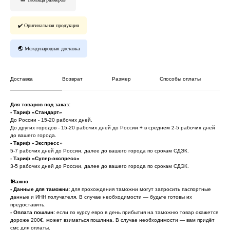
✔️ Оригинальная продукция
🌏 Международная доставка
Доставка
Возврат
Размер
Способы оплаты
Для товаров под заказ:
- Тариф «Стандарт»
До России - 15-20 рабочих дней.
До других городов - 15-20 рабочих дней до России + в среднем 2-5 рабочих дней
до вашего города.
- Тариф «Экспресс»
*
Онлайн заявка
5-7 рабочих дней до России, далее до вашего города по срокам СДЭК.
- Тариф «Супер-экспресс»
3-5 рабочих дней до России, далее до вашего города по срокам СДЭК.
* Мета (Meta Platforms) - запрещенная в
РФ организация
❗️
Важно
- Данные для таможни:
для прохождения таможни могут запросить паспортные
данные и ИНН получателя. В случае необходимости — будьте готовы их
Личный кабинет
Возврат товара
предоставить.
-
Оплата пошлин:
если по курсу евро в день прибытия на таможню товар окажется
Сотрудничество
Договор оферты
дороже 200€, может взиматься пошлина. В случае необходимости — вам придёт
Программа лояльности
Доставка и оплата
смс для оплаты.