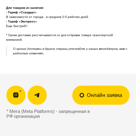
Ответы на вопросы
Отзывы клиентов
Для товаров из наличия:
Подарочный
Политика
- Тариф «Стандарт»
сертификат 🎁
конфиденциальности
В зависимости от города - в среднем 2-5 рабочих дней.
Обработка персональных
- Тариф «Экспресс»
данных
Еще быстрей⚡
* Cроки доставки рассчитываются со дня отправки товара транспортной
support@outfit-item.ru
компанией.
Для покупателей
О сроках доставки в другие страны уточняйте у наших менеджеров, вам с
радостью ответят.
business@outfit-item.ru
По вопросам сотрудничества
📩 Узнавайте первыми о новинках и акциях
Женщинам
Мужчинам
Я соглашаюсь получать рекламные
рассылки на условиях
оферты
и
политики конфиденциальности