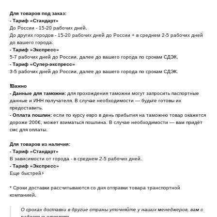
*
Для товаров под заказ:
Онлайн заявка
- Тариф «Стандарт»
До России - 15-20 рабочих дней.
* Мета (Meta Platforms) - запрещенная в
До других городов - 15-20 рабочих дней до России + в среднем 2-5 рабочих дней
РФ организация
до вашего города.
- Тариф «Экспресс»
5-7 рабочих дней до России, далее до вашего города по срокам СДЭК.
- Тариф «Супер-экспресс»
Личный кабинет
Возврат товара
3-5 рабочих дней до России, далее до вашего города по срокам СДЭК.
Сотрудничество
Договор оферты
❗️
Важно
Программа лояльности
Доставка и оплата
- Данные для таможни:
для прохождения таможни могут запросить паспортные
данные и ИНН получателя. В случае необходимости — будьте готовы их
Ответы на вопросы
Отзывы клиентов
предоставить.
Подарочный
Политика
-
Оплата пошлин:
если по курсу евро в день прибытия на таможню товар окажется
сертификат 🎁
конфиденциальности
дороже 200€, может взиматься пошлина. В случае необходимости — вам придёт
Обработка персональных
смс для оплаты.
данных
Для товаров из наличия:
- Тариф «Стандарт»
support@outfit-item.ru
В зависимости от города - в среднем 2-5 рабочих дней.
Для покупателей
- Тариф «Экспресс»
Еще быстрей⚡
business@outfit-item.ru
* Cроки доставки рассчитываются со дня отправки товара транспортной
По вопросам сотрудничества
компанией.
О сроках доставки в другие страны уточняйте у наших менеджеров, вам с
📩 Узнавайте первыми о новинках и акциях
радостью ответят.