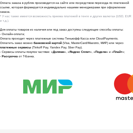
📩 Узнавайте первыми о новинках и акциях
Оплата заказа в рублях производится на сайте или посредством перехода по платежной
ссылке, которая формируется индивидуально нашими менеджерами при оформлении
Женщинам
заказа.
* У нас также имеется возможность приема платежей в тенге и других валютах (USD, EUR
Мужчинам
и т.д.).
Для оплаты товаров из наличия или под заказ доступны следующие способы оплаты:
- Онлайн-оплата;
Оплата проходит через платежные системы Тинькофф Касса или CloudPayments.
Оплатить заказ можно
банковской картой
(Visa, MasterCard/Maestro, МИР) или через
Я соглашаюсь получать рекламные
платежные сервисы
(Tinkoff Pay, Yandex Pay, Sber Pay).
рассылки на условиях
оферты
и
- Сервисы оплаты покупок частями:
«Долями»
,
«Яндекс Сплит»
,
«Подели»
и
«Плайт»
;
политики конфиденциальности
-
Рассрочка
от T-Банка.
Подписаться
2022-2026 © OUTFIT.ITEM
Разработка сайта