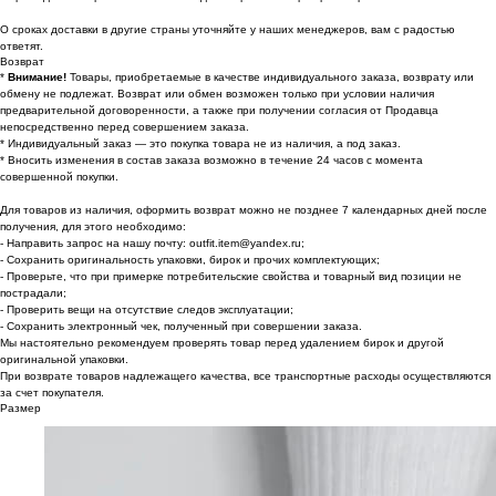
О сроках доставки в другие страны уточняйте у наших менеджеров, вам с радостью
ответят.
Возврат
*
Внимание!
Товары, приобретаемые в качестве индивидуального заказа, возврату или
обмену не подлежат. Возврат или обмен возможен только при условии наличия
предварительной договоренности, а также при получении согласия от Продавца
непосредственно перед совершением заказа.
* Индивидуальный заказ — это покупка товара не из наличия, а под заказ.
* Вносить изменения в состав заказа возможно в течение 24 часов с момента
совершенной покупки.
Для товаров из наличия, оформить возврат можно не позднее 7 календарных дней после
получения, для этого необходимо:
- Направить запрос на нашу почту: outfit.item@yandex.ru;
- Сохранить оригинальность упаковки, бирок и прочих комплектующих;
- Проверьте, что при примерке потребительские свойства и товарный вид позиции не
пострадали;
- Проверить вещи на отсутствие следов эксплуатации;
- Сохранить электронный чек, полученный при совершении заказа.
Мы настоятельно рекомендуем проверять товар перед удалением бирок и другой
оригинальной упаковки.
При возврате товаров надлежащего качества, все транспортные расходы осуществляются
за счет покупателя.
Размер