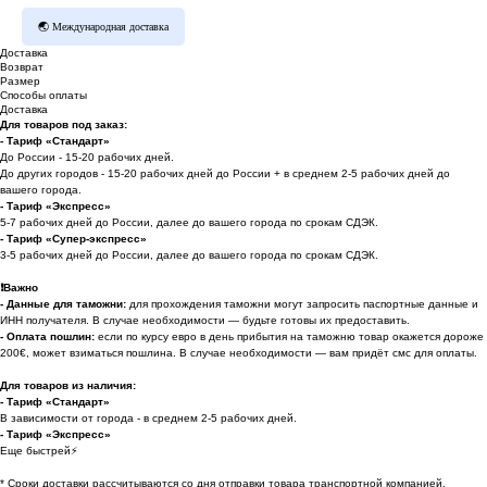
🌏 Международная доставка
Доставка
Возврат
Размер
Способы оплаты
Доставка
Для товаров под заказ:
- Тариф «Стандарт»
До России - 15-20 рабочих дней.
До других городов - 15-20 рабочих дней до России + в среднем 2-5 рабочих дней до
вашего города.
- Тариф «Экспресс»
5-7 рабочих дней до России, далее до вашего города по срокам СДЭК.
- Тариф «Супер-экспресс»
3-5 рабочих дней до России, далее до вашего города по срокам СДЭК.
❗️
Важно
- Данные для таможни:
для прохождения таможни могут запросить паспортные данные и
ИНН получателя. В случае необходимости — будьте готовы их предоставить.
-
Оплата пошлин:
если по курсу евро в день прибытия на таможню товар окажется дороже
200€, может взиматься пошлина. В случае необходимости — вам придёт смс для оплаты.
Для товаров из наличия:
- Тариф «Стандарт»
В зависимости от города - в среднем 2-5 рабочих дней.
- Тариф «Экспресс»
Еще быстрей⚡
* Cроки доставки рассчитываются со дня отправки товара транспортной компанией.