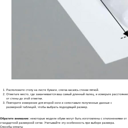
*
Онлайн заявка
* Мета (Meta Platforms) - запрещенная в
РФ организация
Личный кабинет
Возврат товара
Сотрудничество
Договор оферты
Программа лояльности
Доставка и оплата
Ответы на вопросы
Отзывы клиентов
Подарочный
Политика
сертификат 🎁
конфиденциальности
Обработка персональных
данных
Расположите стопу на листе бумаги, слегка касаясь стенки пяткой.
support@outfit-item.ru
Отметьте место, где заканчивается ваш самый длинный палец, и измерьте расстояние
от стены до этой отметки.
Для покупателей
Повторите измерение для второй ноги и сопоставьте полученные данные с
размерной таблицей, чтобы выбрать подходящий размер.
business@outfit-item.ru
По вопросам сотрудничества
Обратите внимание:
некоторые модели обуви могут быть изготовлены с отклонениями от
стандартной размерной сетки. Учитывайте эту особенность при выборе размера.
Способы оплаты