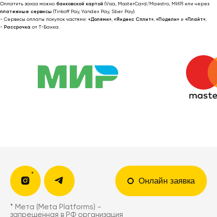
Оплатить заказ можно
банковской картой
(Visa, MasterCard/Maestro, МИР) или через
платежные сервисы
(Tinkoff Pay, Yandex Pay, Sber Pay).
- Сервисы оплаты покупок частями:
«Долями»
,
«Яндекс Сплит»
,
«Подели»
и
«Плайт»
;
-
Рассрочка
от T-Банка.
Я соглашаюсь получать рекламные
рассылки на условиях
оферты
и
политики конфиденциальности
Подписаться
2022-2026 © OUTFIT.ITEM
Разработка сайта