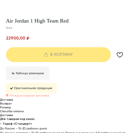
Air Jordan 1 High Team Red
Nike
22900,00
₽
В КОРЗИНУ
👟 Таблица размеров
✔️ Оригинальная продукция
🌏 Международная доставка
Доставка
Возврат
Размер
Способы оплаты
Доставка
Для товаров под заказ:
- Тариф «Стандарт»
До России - 15-20 рабочих дней.
До других городов - 15-20 рабочих дней до России + в среднем 2-5 рабочих дней до