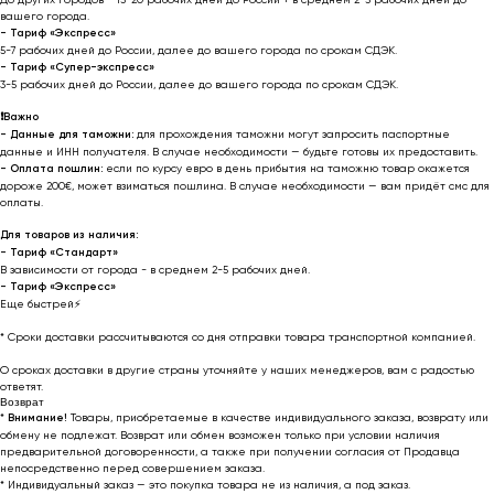
вашего города.
- Тариф «Экспресс»
5-7 рабочих дней до России, далее до вашего города по срокам СДЭК.
- Тариф «Супер-экспресс»
3-5 рабочих дней до России, далее до вашего города по срокам СДЭК.
❗️
Важно
- Данные для таможни:
для прохождения таможни могут запросить паспортные
данные и ИНН получателя. В случае необходимости — будьте готовы их предоставить.
-
Оплата пошлин:
если по курсу евро в день прибытия на таможню товар окажется
дороже 200€, может взиматься пошлина. В случае необходимости — вам придёт смс для
оплаты.
Для товаров из наличия:
- Тариф «Стандарт»
В зависимости от города - в среднем 2-5 рабочих дней.
- Тариф «Экспресс»
Еще быстрей⚡
* Cроки доставки рассчитываются со дня отправки товара транспортной компанией.
О сроках доставки в другие страны уточняйте у наших менеджеров, вам с радостью
ответят.
Возврат
*
Внимание!
Товары, приобретаемые в качестве индивидуального заказа, возврату или
обмену не подлежат. Возврат или обмен возможен только при условии наличия
предварительной договоренности, а также при получении согласия от Продавца
непосредственно перед совершением заказа.
* Индивидуальный заказ — это покупка товара не из наличия, а под заказ.