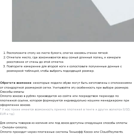
Личный кабинет
Возврат товара
Сотрудничество
Договор оферты
Программа лояльности
Доставка и оплата
Ответы на вопросы
Отзывы клиентов
Подарочный
Политика
сертификат 🎁
конфиденциальности
Обработка
Расположите стопу на листе бумаги, слегка касаясь стенки пяткой.
персональных данных
Отметьте место, где заканчивается ваш самый длинный палец, и измерьте
расстояние от стены до этой отметки.
Повторите измерение для второй ноги и сопоставьте полученные данные с
support@outfit-item.ru
размерной таблицей, чтобы выбрать подходящий размер.
Для покупателей
Обратите внимание:
некоторые модели обуви могут быть изготовлены с отклонениями
business@outfit-item.ru
от стандартной размерной сетки. Учитывайте эту особенность при выборе размера.
Способы оплаты
По вопросам сотрудничества
Оплата заказа в рублях производится на сайте или посредством перехода по
платежной ссылке, которая формируется индивидуально нашими менеджерами при
оформлении заказа.
📩 Узнавайте первыми о новинках и акциях
* У нас также имеется возможность приема платежей в тенге и других валютах (USD,
EUR и т.д.).
Женщинам
Для оплаты товаров из наличия или под заказ доступны следующие способы оплаты:
Мужчинам
- Онлайн-оплата;
Оплата проходит через платежные системы Тинькофф Касса или CloudPayments.