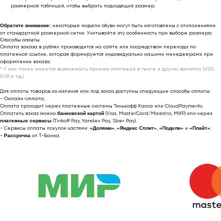
размерной таблицей, чтобы выбрать подходящий размер.
По вопросам сотрудничества
Обратите внимание:
некоторые модели обуви могут быть изготовлены с отклонениями
📩 Узнавайте первыми о новинках и акциях
от стандартной размерной сетки. Учитывайте эту особенность при выборе размера.
Способы оплаты
Оплата заказа в рублях производится на сайте или посредством перехода по
Женщинам
платежной ссылке, которая формируется индивидуально нашими менеджерами при
оформлении заказа.
Мужчинам
* У нас также имеется возможность приема платежей в тенге и других валютах (USD,
EUR и т.д.).
Для оплаты товаров из наличия или под заказ доступны следующие способы оплаты:
- Онлайн-оплата;
Я соглашаюсь получать рекламные
Оплата проходит через платежные системы Тинькофф Касса или CloudPayments.
рассылки на условиях
оферты
и
Оплатить заказ можно
банковской картой
(Visa, MasterCard/Maestro, МИР) или через
платежные сервисы
(Tinkoff Pay, Yandex Pay, Sber Pay).
политики конфиденциальности
- Сервисы оплаты покупок частями:
«Долями»
,
«Яндекс Сплит»
,
«Подели»
и
«Плайт»
;
-
Рассрочка
от T-Банка.
Подписаться
2022-2026 © OUTFIT.ITEM
Разработка сайта