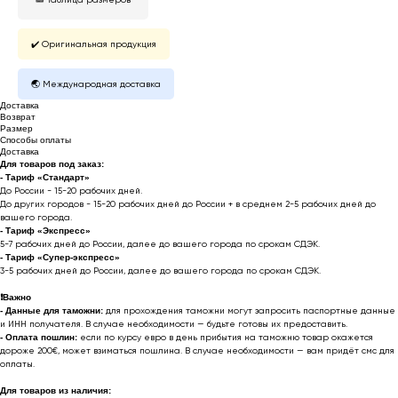
✔️ Оригинальная продукция
🌏 Международная доставка
Доставка
Возврат
Размер
Способы оплаты
Доставка
Для товаров под заказ:
- Тариф «Стандарт»
До России - 15-20 рабочих дней.
До других городов - 15-20 рабочих дней до России + в среднем 2-5 рабочих дней до
вашего города.
- Тариф «Экспресс»
5-7 рабочих дней до России, далее до вашего города по срокам СДЭК.
- Тариф «Супер-экспресс»
3-5 рабочих дней до России, далее до вашего города по срокам СДЭК.
❗️
Важно
- Данные для таможни:
для прохождения таможни могут запросить паспортные данные
и ИНН получателя. В случае необходимости — будьте готовы их предоставить.
-
Оплата пошлин:
если по курсу евро в день прибытия на таможню товар окажется
дороже 200€, может взиматься пошлина. В случае необходимости — вам придёт смс для
оплаты.
Для товаров из наличия: