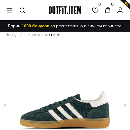
0
0
Дарим
1000 бонусов
за регистрацию в личном кабинете!
Назад
/
Главная
/
Каталог