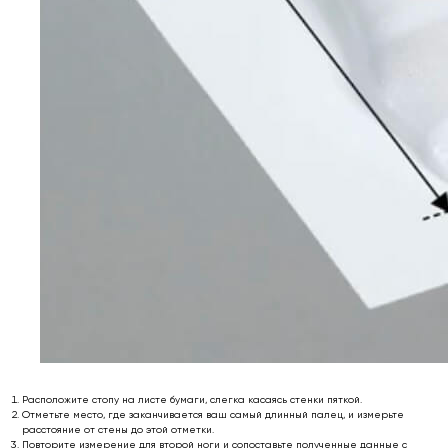
*
Онлайн заявка
* Мета (Meta Platforms) -
запрещенная в РФ организация
Личный кабинет
Возврат товара
Сотрудничество
Договор оферты
Программа лояльности
Доставка и оплата
Ответы на вопросы
Отзывы клиентов
Подарочный
Политика
сертификат 🎁
конфиденциальности
Обработка
персональных данных
support@outfit-item.ru
Расположите стопу на листе бумаги, слегка касаясь стенки пяткой.
Для покупателей
Отметьте место, где заканчивается ваш самый длинный палец, и измерьте
расстояние от стены до этой отметки.
business@outfit-item.ru
Повторите измерение для второй ноги и сопоставьте полученные данные с