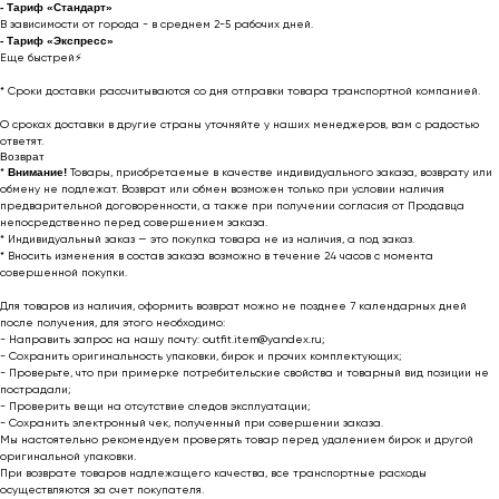
- Тариф «Стандарт»
В зависимости от города - в среднем 2-5 рабочих дней.
- Тариф «Экспресс»
Еще быстрей⚡
* Cроки доставки рассчитываются со дня отправки товара транспортной компанией.
О сроках доставки в другие страны уточняйте у наших менеджеров, вам с радостью
ответят.
Возврат
*
Внимание!
Товары, приобретаемые в качестве индивидуального заказа, возврату или
обмену не подлежат. Возврат или обмен возможен только при условии наличия
предварительной договоренности, а также при получении согласия от Продавца
непосредственно перед совершением заказа.
* Индивидуальный заказ — это покупка товара не из наличия, а под заказ.
* Вносить изменения в состав заказа возможно в течение 24 часов с момента
совершенной покупки.
Для товаров из наличия, оформить возврат можно не позднее 7 календарных дней
после получения, для этого необходимо:
- Направить запрос на нашу почту: outfit.item@yandex.ru;
- Сохранить оригинальность упаковки, бирок и прочих комплектующих;
- Проверьте, что при примерке потребительские свойства и товарный вид позиции не
пострадали;
- Проверить вещи на отсутствие следов эксплуатации;
- Сохранить электронный чек, полученный при совершении заказа.
Мы настоятельно рекомендуем проверять товар перед удалением бирок и другой
оригинальной упаковки.
При возврате товаров надлежащего качества, все транспортные расходы
осуществляются за счет покупателя.