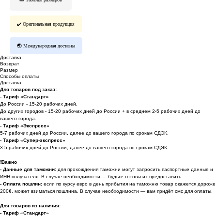
✔️ Оригинальная продукция
🌏 Международная доставка
Доставка
Возврат
Размер
Способы оплаты
Доставка
Для товаров под заказ:
- Тариф «Стандарт»
До России - 15-20 рабочих дней.
До других городов - 15-20 рабочих дней до России + в среднем 2-5 рабочих дней до
вашего города.
- Тариф «Экспресс»
5-7 рабочих дней до России, далее до вашего города по срокам СДЭК.
- Тариф «Супер-экспресс»
3-5 рабочих дней до России, далее до вашего города по срокам СДЭК.
❗️
Важно
- Данные для таможни:
для прохождения таможни могут запросить паспортные данные и
ИНН получателя. В случае необходимости — будьте готовы их предоставить.
-
Оплата пошлин:
если по курсу евро в день прибытия на таможню товар окажется дороже
200€, может взиматься пошлина. В случае необходимости — вам придёт смс для оплаты.
Для товаров из наличия:
- Тариф «Стандарт»