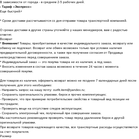
В зависимости от города - в среднем 2-5 рабочих дней.
- Тариф «Экспресс»
Еще быстрей⚡
* Cроки доставки рассчитываются со дня отправки товара транспортной компанией.
О сроках доставки в другие страны уточняйте у наших менеджеров, вам с радостью
ответят.
Возврат
*
Внимание!
Товары, приобретаемые в качестве индивидуального заказа, возврату или
обмену не подлежат. Возврат или обмен возможен только при условии наличия
предварительной договоренности, а также при получении согласия от Продавца
непосредственно перед совершением заказа.
* Индивидуальный заказ — это покупка товара не из наличия, а под заказ.
* Вносить изменения в состав заказа возможно в течение 24 часов с момента
совершенной покупки.
Для товаров из наличия, оформить возврат можно не позднее 7 календарных дней после
получения, для этого необходимо:
- Направить запрос на нашу почту: outfit.item@yandex.ru;
- Сохранить оригинальность упаковки, бирок и прочих комплектующих;
- Проверьте, что при примерке потребительские свойства и товарный вид позиции не
пострадали;
- Проверить вещи на отсутствие следов эксплуатации;
- Сохранить электронный чек, полученный при совершении заказа.
Мы настоятельно рекомендуем проверять товар перед удалением бирок и другой
оригинальной упаковки.
При возврате товаров надлежащего качества, все транспортные расходы осуществляются
за счет покупателя.
Размер