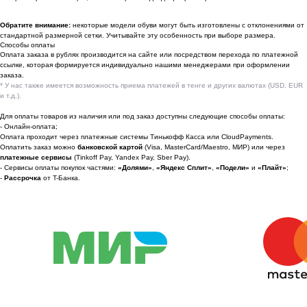
По вопросам сотрудничества
Обратите внимание:
некоторые модели обуви могут быть изготовлены с отклонениями от
стандартной размерной сетки. Учитывайте эту особенность при выборе размера.
📩 Узнавайте первыми о новинках и акциях
Способы оплаты
Оплата заказа в рублях производится на сайте или посредством перехода по платежной
Женщинам
ссылке, которая формируется индивидуально нашими менеджерами при оформлении
заказа.
Мужчинам
* У нас также имеется возможность приема платежей в тенге и других валютах (USD, EUR
и т.д.).
Для оплаты товаров из наличия или под заказ доступны следующие способы оплаты:
- Онлайн-оплата;
Оплата проходит через платежные системы Тинькофф Касса или CloudPayments.
Я соглашаюсь получать рекламные
Оплатить заказ можно
банковской картой
(Visa, MasterCard/Maestro, МИР) или через
рассылки на условиях
оферты
и
платежные сервисы
(Tinkoff Pay, Yandex Pay, Sber Pay).
политики конфиденциальности
- Сервисы оплаты покупок частями:
«Долями»
,
«Яндекс Сплит»
,
«Подели»
и
«Плайт»
;
-
Рассрочка
от T-Банка.
Подписаться
2022-2026 © OUTFIT.ITEM
Разработка сайта