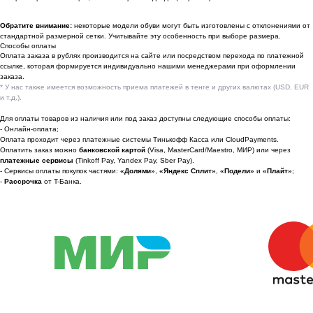
По вопросам сотрудничества
Обратите внимание:
некоторые модели обуви могут быть изготовлены с отклонениями от
стандартной размерной сетки. Учитывайте эту особенность при выборе размера.
📩 Узнавайте первыми о новинках и акциях
Способы оплаты
Оплата заказа в рублях производится на сайте или посредством перехода по платежной
Женщинам
ссылке, которая формируется индивидуально нашими менеджерами при оформлении
заказа.
Мужчинам
* У нас также имеется возможность приема платежей в тенге и других валютах (USD, EUR
и т.д.).
Для оплаты товаров из наличия или под заказ доступны следующие способы оплаты:
- Онлайн-оплата;
Оплата проходит через платежные системы Тинькофф Касса или CloudPayments.
Я соглашаюсь получать рекламные
Оплатить заказ можно
банковской картой
(Visa, MasterCard/Maestro, МИР) или через
рассылки на условиях
оферты
и
платежные сервисы
(Tinkoff Pay, Yandex Pay, Sber Pay).
политики конфиденциальности
- Сервисы оплаты покупок частями:
«Долями»
,
«Яндекс Сплит»
,
«Подели»
и
«Плайт»
;
-
Рассрочка
от T-Банка.
Подписаться
2022-2026 © OUTFIT.ITEM
Разработка сайта