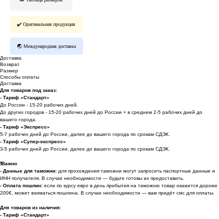
✔️ Оригинальная продукция
🌏 Международная доставка
Доставка
Возврат
Размер
Способы оплаты
Доставка
Для товаров под заказ:
- Тариф «Стандарт»
До России - 15-20 рабочих дней.
До других городов - 15-20 рабочих дней до России + в среднем 2-5 рабочих дней до
вашего города.
- Тариф «Экспресс»
5-7 рабочих дней до России, далее до вашего города по срокам СДЭК.
- Тариф «Супер-экспресс»
3-5 рабочих дней до России, далее до вашего города по срокам СДЭК.
❗️
Важно
- Данные для таможни:
для прохождения таможни могут запросить паспортные данные и
ИНН получателя. В случае необходимости — будьте готовы их предоставить.
-
Оплата пошлин:
если по курсу евро в день прибытия на таможню товар окажется дороже
200€, может взиматься пошлина. В случае необходимости — вам придёт смс для оплаты.
Для товаров из наличия:
- Тариф «Стандарт»