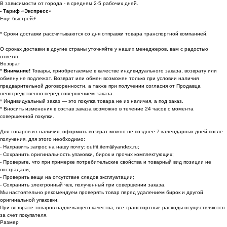
В зависимости от города - в среднем 2-5 рабочих дней.
- Тариф «Экспресс»
Еще быстрей⚡
* Cроки доставки рассчитываются со дня отправки товара транспортной компанией.
О сроках доставки в другие страны уточняйте у наших менеджеров, вам с радостью
ответят.
Возврат
*
Внимание!
Товары, приобретаемые в качестве индивидуального заказа, возврату или
обмену не подлежат. Возврат или обмен возможен только при условии наличия
предварительной договоренности, а также при получении согласия от Продавца
непосредственно перед совершением заказа.
* Индивидуальный заказ — это покупка товара не из наличия, а под заказ.
* Вносить изменения в состав заказа возможно в течение 24 часов с момента
совершенной покупки.
Для товаров из наличия, оформить возврат можно не позднее 7 календарных дней после
получения, для этого необходимо:
- Направить запрос на нашу почту: outfit.item@yandex.ru;
- Сохранить оригинальность упаковки, бирок и прочих комплектующих;
- Проверьте, что при примерке потребительские свойства и товарный вид позиции не
пострадали;
- Проверить вещи на отсутствие следов эксплуатации;
- Сохранить электронный чек, полученный при совершении заказа.
Мы настоятельно рекомендуем проверять товар перед удалением бирок и другой
оригинальной упаковки.
При возврате товаров надлежащего качества, все транспортные расходы осуществляются
за счет покупателя.
Размер