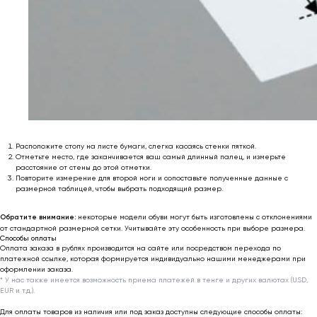
* Мета (Meta Platforms) -
запрещенная в РФ организация
Личный кабинет
Возврат товара
Сотрудничество
Договор оферты
Программа лояльности
Доставка и оплата
Ответы на вопросы
Отзывы клиентов
Подарочный
Политика
сертификат 🎁
конфиденциальности
Обработка
Расположите стопу на листе бумаги, слегка касаясь стенки пяткой.
персональных данных
Отметьте место, где заканчивается ваш самый длинный палец, и измерьте
расстояние от стены до этой отметки.
support@outfit-item.ru
Повторите измерение для второй ноги и сопоставьте полученные данные с
размерной таблицей, чтобы выбрать подходящий размер.
Для покупателей
business@outfit-item.ru
Обратите внимание:
некоторые модели обуви могут быть изготовлены с отклонениями
от стандартной размерной сетки. Учитывайте эту особенность при выборе размера.
По вопросам сотрудничества
Способы оплаты
Оплата заказа в рублях производится на сайте или посредством перехода по
платежной ссылке, которая формируется индивидуально нашими менеджерами при
📩 Узнавайте первыми о новинках и акциях
оформлении заказа.
* У нас также имеется возможность приема платежей в тенге и других валютах (USD,
EUR и т.д.).
Женщинам
Для оплаты товаров из наличия или под заказ доступны следующие способы оплаты:
Мужчинам