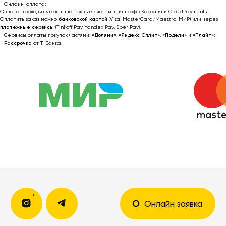
- Онлайн-оплата;
Оплата проходит через платежные системы Тинькофф Касса или CloudPayments.
Оплатить заказ можно
банковской картой
(Visa, MasterCard/Maestro, МИР) или через
платежные сервисы
(Tinkoff Pay, Yandex Pay, Sber Pay).
- Сервисы оплаты покупок частями:
«Долями»
,
«Яндекс Сплит»
,
«Подели»
и
«Плайт»
;
Я соглашаюсь получать рекламные
-
Рассрочка
от T-Банка.
рассылки на условиях
оферты
и
политики конфиденциальности
Подписаться
2022-2026 © OUTFIT.ITEM
Разработка сайта