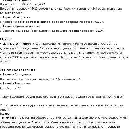
До России - 15-20 рабочих дней.
До других городов - 15-20 рабочих дней до России + в среднем 2-5 рабочих дней до
вашего города.
- Тариф «Экспресс»
5-7 рабочих дней до России, далее до вашего города по срокам СДЭК.
- Тариф «Супер-экспресс»
3-5 рабочих дней до России, далее до вашего города по срокам СДЭК.
❗️
Важно
- Данные для таможни:
для прохождения таможни могут запросить паспортные
данные и ИНН получателя. В случае необходимости — будьте готовы их предоставить.
-
Оплата пошлин:
если по курсу евро в день прибытия на таможню товар окажется
дороже 200€, может взиматься пошлина. В случае необходимости — вам придёт смс для
оплаты.
Для товаров из наличия:
- Тариф «Стандарт»
В зависимости от города - в среднем 2-5 рабочих дней.
- Тариф «Экспресс»
Еще быстрей⚡
* Cроки доставки рассчитываются со дня отправки товара транспортной компанией.
О сроках доставки в другие страны уточняйте у наших менеджеров, вам с радостью
ответят.
Возврат
*
Внимание!
Товары, приобретаемые в качестве индивидуального заказа, возврату или
обмену не подлежат. Возврат или обмен возможен только при условии наличия
предварительной договоренности, а также при получении согласия от Продавца