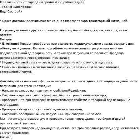
В зависимости от города - в среднем 2-5 рабочих дней.
- Тариф «Экспресс»
Еще быстрей⚡
* Cроки доставки рассчитываются со дня отправки товара транспортной компанией.
О сроках доставки в другие страны уточняйте у наших менеджеров, вам с радостью
ответят.
Возврат
*
Внимание!
Товары, приобретаемые в качестве индивидуального заказа, возврату или
обмену не подлежат. Возврат или обмен возможен только при условии наличия
предварительной договоренности, а также при получении согласия от Продавца
непосредственно перед совершением заказа.
* Индивидуальный заказ — это покупка товара не из наличия, а под заказ.
* Вносить изменения в состав заказа возможно в течение 24 часов с момента
совершенной покупки.
Для товаров из наличия, оформить возврат можно не позднее 7 календарных дней после
получения, для этого необходимо:
- Направить запрос на нашу почту: outfit.item@yandex.ru;
- Сохранить оригинальность упаковки, бирок и прочих комплектующих;
- Проверьте, что при примерке потребительские свойства и товарный вид позиции не
пострадали;
- Проверить вещи на отсутствие следов эксплуатации;
- Сохранить электронный чек, полученный при совершении заказа.
Мы настоятельно рекомендуем проверять товар перед удалением бирок и другой
оригинальной упаковки.
При возврате товаров надлежащего качества, все транспортные расходы осуществляются
за счет покупателя.
Размер