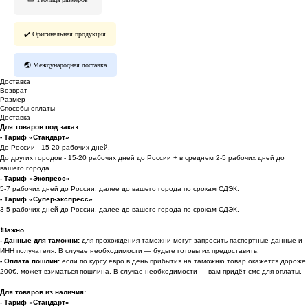
✔️ Оригинальная продукция
🌏 Международная доставка
Доставка
Возврат
Размер
Способы оплаты
Доставка
Для товаров под заказ:
- Тариф «Стандарт»
До России - 15-20 рабочих дней.
До других городов - 15-20 рабочих дней до России + в среднем 2-5 рабочих дней до
вашего города.
- Тариф «Экспресс»
5-7 рабочих дней до России, далее до вашего города по срокам СДЭК.
- Тариф «Супер-экспресс»
3-5 рабочих дней до России, далее до вашего города по срокам СДЭК.
❗️
Важно
- Данные для таможни:
для прохождения таможни могут запросить паспортные данные и
ИНН получателя. В случае необходимости — будьте готовы их предоставить.
-
Оплата пошлин:
если по курсу евро в день прибытия на таможню товар окажется дороже
200€, может взиматься пошлина. В случае необходимости — вам придёт смс для оплаты.
Для товаров из наличия:
- Тариф «Стандарт»