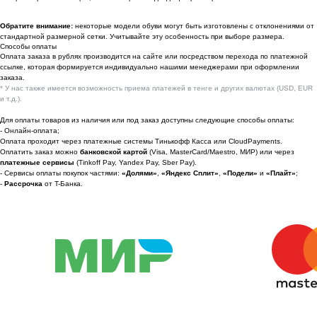
По вопросам сотрудничества
Обратите внимание:
некоторые модели обуви могут быть изготовлены с отклонениями от
стандартной размерной сетки. Учитывайте эту особенность при выборе размера.
📩 Узнавайте первыми о новинках и акциях
Способы оплаты
Оплата заказа в рублях производится на сайте или посредством перехода по платежной
Женщинам
ссылке, которая формируется индивидуально нашими менеджерами при оформлении
заказа.
Мужчинам
* У нас также имеется возможность приема платежей в тенге и других валютах (USD, EUR
и т.д.).
Для оплаты товаров из наличия или под заказ доступны следующие способы оплаты:
- Онлайн-оплата;
Оплата проходит через платежные системы Тинькофф Касса или CloudPayments.
Я соглашаюсь получать рекламные
Оплатить заказ можно
банковской картой
(Visa, MasterCard/Maestro, МИР) или через
рассылки на условиях
оферты
и
платежные сервисы
(Tinkoff Pay, Yandex Pay, Sber Pay).
политики конфиденциальности
- Сервисы оплаты покупок частями:
«Долями»
,
«Яндекс Сплит»
,
«Подели»
и
«Плайт»
;
-
Рассрочка
от T-Банка.
Подписаться
2022-2026 © OUTFIT.ITEM
Разработка сайта