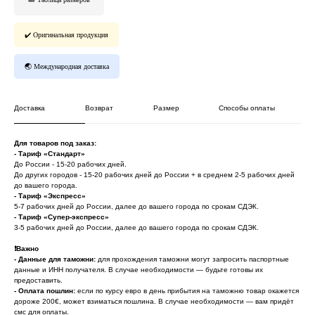
✔️ Оригинальная продукция
🌏 Международная доставка
Доставка
Возврат
Размер
Способы оплаты
Для товаров под заказ:
- Тариф «Стандарт»
До России - 15-20 рабочих дней.
До других городов - 15-20 рабочих дней до России + в среднем 2-5 рабочих дней
до вашего города.
- Тариф «Экспресс»
*
Онлайн заявка
5-7 рабочих дней до России, далее до вашего города по срокам СДЭК.
- Тариф «Супер-экспресс»
3-5 рабочих дней до России, далее до вашего города по срокам СДЭК.
* Мета (Meta Platforms) - запрещенная в
РФ организация
❗️
Важно
- Данные для таможни:
для прохождения таможни могут запросить паспортные
данные и ИНН получателя. В случае необходимости — будьте готовы их
Личный кабинет
Возврат товара
предоставить.
-
Оплата пошлин:
если по курсу евро в день прибытия на таможню товар окажется
Сотрудничество
Договор оферты
дороже 200€, может взиматься пошлина. В случае необходимости — вам придёт
Программа лояльности
Доставка и оплата
смс для оплаты.