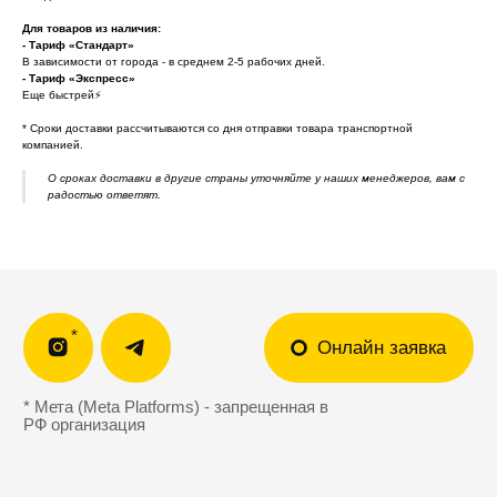
Ответы на вопросы
Отзывы клиентов
Для товаров из наличия:
Подарочный
Политика
- Тариф «Стандарт»
сертификат 🎁
конфиденциальности
В зависимости от города - в среднем 2-5 рабочих дней.
Обработка персональных
- Тариф «Экспресс»
данных
Еще быстрей⚡
* Cроки доставки рассчитываются со дня отправки товара транспортной
support@outfit-item.ru
компанией.
Для покупателей
О сроках доставки в другие страны уточняйте у наших менеджеров, вам с
радостью ответят.
business@outfit-item.ru
По вопросам сотрудничества
📩 Узнавайте первыми о новинках и акциях
Женщинам
Мужчинам
Я соглашаюсь получать рекламные
рассылки на условиях
оферты
и
политики конфиденциальности