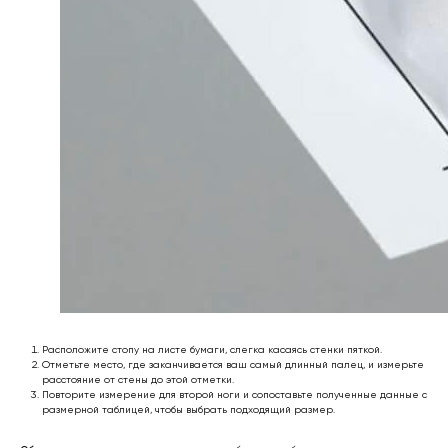
Онлайн заявка
* Мета (Meta Platforms) -
запрещенная в РФ организация
Личный кабинет
Возврат товара
Сотрудничество
Договор оферты
Программа лояльности
Доставка и оплата
Ответы на вопросы
Отзывы клиентов
Подарочный
Политика
сертификат 🎁
конфиденциальности
Обработка
персональных данных
support@outfit-item.ru
Для покупателей
business@outfit-item.ru
Расположите стопу на листе бумаги, слегка касаясь стенки пяткой.
Отметьте место, где заканчивается ваш самый длинный палец, и измерьте
По вопросам сотрудничества
расстояние от стены до этой отметки.
Повторите измерение для второй ноги и сопоставьте полученные данные с
размерной таблицей, чтобы выбрать подходящий размер.
📩 Узнавайте первыми о новинках и акциях