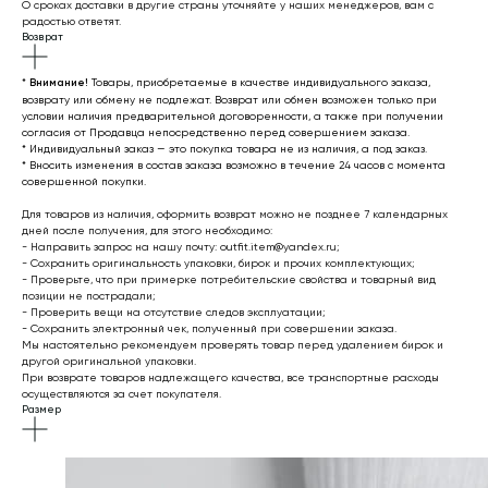
О сроках доставки в другие страны уточняйте у наших менеджеров, вам с
радостью ответят.
Возврат
*
Внимание!
Товары, приобретаемые в качестве индивидуального заказа,
возврату или обмену не подлежат. Возврат или обмен возможен только при
условии наличия предварительной договоренности, а также при получении
согласия от Продавца непосредственно перед совершением заказа.
* Индивидуальный заказ — это покупка товара не из наличия, а под заказ.
* Вносить изменения в состав заказа возможно в течение 24 часов с момента
совершенной покупки.
Для товаров из наличия, оформить возврат можно не позднее 7 календарных
дней после получения, для этого необходимо:
- Направить запрос на нашу почту: outfit.item@yandex.ru;
- Сохранить оригинальность упаковки, бирок и прочих комплектующих;
- Проверьте, что при примерке потребительские свойства и товарный вид
позиции не пострадали;
- Проверить вещи на отсутствие следов эксплуатации;
- Сохранить электронный чек, полученный при совершении заказа.
Мы настоятельно рекомендуем проверять товар перед удалением бирок и
другой оригинальной упаковки.
При возврате товаров надлежащего качества, все транспортные расходы
осуществляются за счет покупателя.
Размер