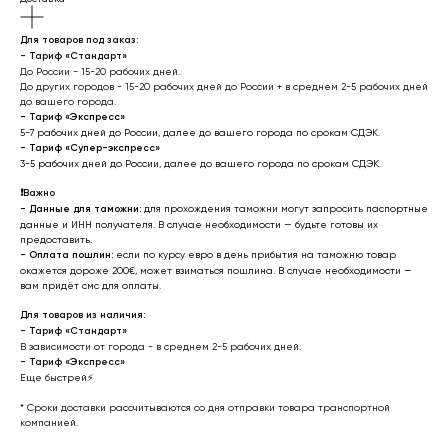
Для товаров под заказ:
- Тариф «Стандарт»
До России - 15-20 рабочих дней.
До других городов - 15-20 рабочих дней до России + в среднем 2-5 рабочих дней
до вашего города.
- Тариф «Экспресс»
5-7 рабочих дней до России, далее до вашего города по срокам СДЭК.
- Тариф «Супер-экспресс»
3-5 рабочих дней до России, далее до вашего города по срокам СДЭК.
❗️
Важно
- Данные для таможни:
для прохождения таможни могут запросить паспортные
данные и ИНН получателя. В случае необходимости — будьте готовы их
предоставить.
-
Оплата пошлин:
если по курсу евро в день прибытия на таможню товар
окажется дороже 200€, может взиматься пошлина. В случае необходимости —
вам придёт смс для оплаты.
Для товаров из наличия:
- Тариф «Стандарт»
В зависимости от города - в среднем 2-5 рабочих дней.
- Тариф «Экспресс»
Еще быстрей⚡
* Cроки доставки рассчитываются со дня отправки товара транспортной
компанией.