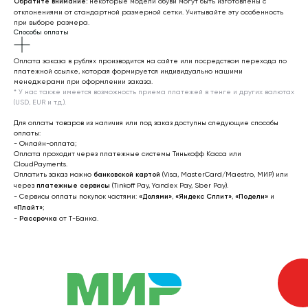
Женщинам
Обратите внимание:
некоторые модели обуви могут быть изготовлены с
отклонениями от стандартной размерной сетки. Учитывайте эту особенность
Мужчинам
при выборе размера.
Способы оплаты
Оплата заказа в рублях производится на сайте или посредством перехода по
платежной ссылке, которая формируется индивидуально нашими
Я соглашаюсь получать рекламные
менеджерами при оформлении заказа.
рассылки на условиях
оферты
и
* У нас также имеется возможность приема платежей в тенге и других валютах
(USD, EUR и т.д.).
политики конфиденциальности
Для оплаты товаров из наличия или под заказ доступны следующие способы
Подписаться
оплаты:
- Онлайн-оплата;
Оплата проходит через платежные системы Тинькофф Касса или
2022-2026 © OUTFIT.ITEM
Разработка сайта
CloudPayments.
Оплатить заказ можно
банковской картой
(Visa, MasterCard/Maestro, МИР) или
через
платежные сервисы
(Tinkoff Pay, Yandex Pay, Sber Pay).
- Сервисы оплаты покупок частями:
«Долями»
,
«Яндекс Сплит»
,
«Подели»
и
«Плайт»
;
-
Рассрочка
от T-Банка.