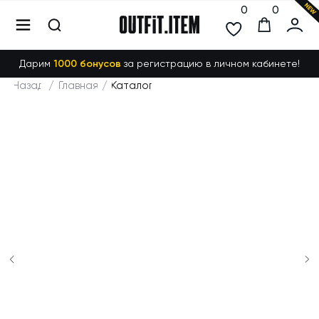
0
0
Дарим
1000 бонусов
за регистрацию в личном кабинете!
Назад
/
Главная
/
Каталог