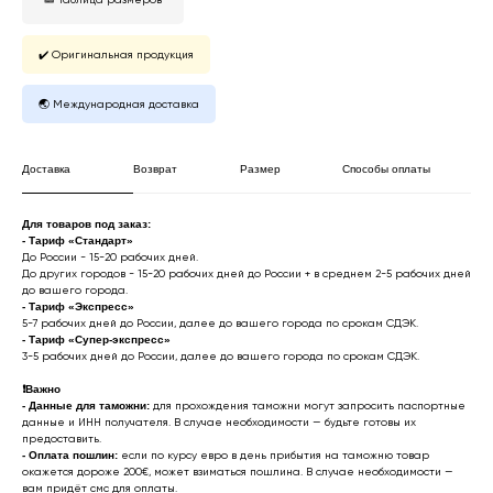
✔️ Оригинальная продукция
🌏 Международная доставка
Доставка
Возврат
Размер
Способы оплаты
Для товаров под заказ:
- Тариф «Стандарт»
До России - 15-20 рабочих дней.
До других городов - 15-20 рабочих дней до России + в среднем 2-5 рабочих дней
до вашего города.
- Тариф «Экспресс»
*
Онлайн заявка
5-7 рабочих дней до России, далее до вашего города по срокам СДЭК.
- Тариф «Супер-экспресс»
3-5 рабочих дней до России, далее до вашего города по срокам СДЭК.
* Мета (Meta Platforms) -
запрещенная в РФ организация
❗️
Важно
- Данные для таможни:
для прохождения таможни могут запросить паспортные
данные и ИНН получателя. В случае необходимости — будьте готовы их
Личный кабинет
Возврат товара
предоставить.
-
Оплата пошлин:
если по курсу евро в день прибытия на таможню товар
Сотрудничество
Договор оферты
окажется дороже 200€, может взиматься пошлина. В случае необходимости —
Программа лояльности
Доставка и оплата
вам придёт смс для оплаты.