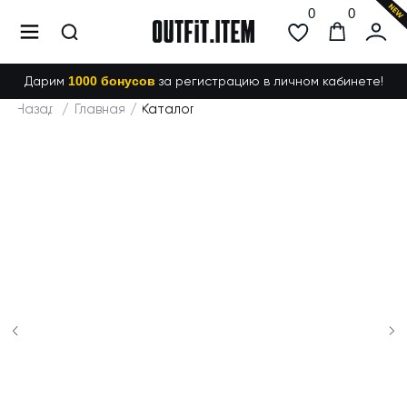
0
0
Дарим
1000 бонусов
за регистрацию в личном кабинете!
Назад
/
Главная
/
Каталог