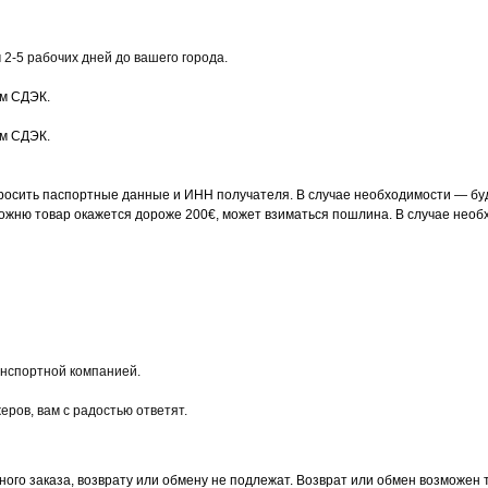
м 2-5 рабочих дней до вашего города.
ам СДЭК.
ам СДЭК.
осить паспортные данные и ИНН получателя. В случае необходимости — буд
можню товар окажется дороже 200€, может взиматься пошлина. В случае необ
анспортной компанией.
еров, вам с радостью ответят.
ого заказа, возврату или обмену не подлежат. Возврат или обмен возможен