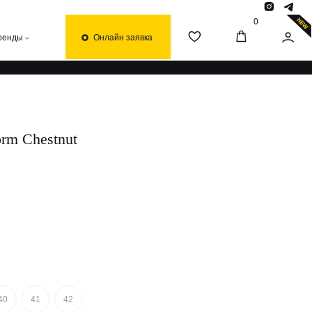
0
Онлайн заявка
orm Chestnut
40
41
42