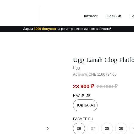
Каталог
Новинки
Бренды
Дарим
1000 бонусов
за регистрацию в личном кабинете!
Ugg Lanah Clog Platf
Ugg
Артикул:
CHE 1166734.00
23 900
₽
28 900
₽
НАЛИЧИЕ
ПОД ЗАКАЗ
РАЗМЕР EU
36
37
38
39