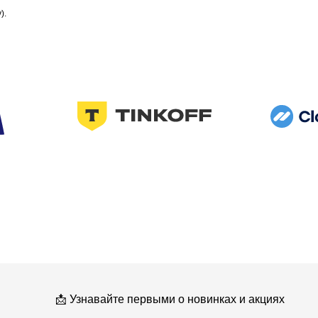
).
Узнавайте первыми о новинках и акциях
Женщинам
Мужчинам
Я соглашаюсь получать рекламные
рассылки на условиях
оферты
и
политики конфиденциальности
Подписаться
*
* Мета (Meta Platforms) -
запрещенная в РФ организация
Разработка сайта