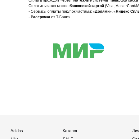
Оплата проходит через платежные системы Тинькофф Касса 
Оплатить заказ можно
банковской картой
(Visa, MasterCard/
- Сервисы оплаты покупок частями:
«Долями»
,
«Яндекс Спл
-
Рассрочка
от T-Банка.
Adidas
Каталог
Личный каб
Nike
SALE
Оплата Дол
New Balance
Новинки
Яндекс Спл
UGG
Популярное
Сотрудниче
Доставка и 
Converse
Ответы на 
Salomon
Отслеживан
Birkenstock
Puma
support@
Для покупат
business
Онлайн заявка
По вопросам
2022-2026 © OUTFIT.ITEM