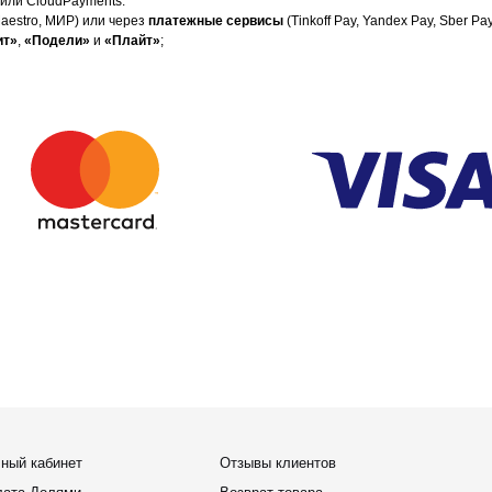
или CloudPayments.
Maestro, МИР) или через
платежные сервисы
(Tinkoff Pay, Yandex Pay, Sber Pay
ит»
,
«Подели»
и
«Плайт»
;
📩 
инет
Отзывы клиентов
ями
Возврат товара
ит
Договор оферты
ство
Политика конфиденциальности
оплата
Обработка персональных данных
вопросы
Подарочный сертификат 🎁
ие заказа
Программа лояльности
outfit-item.ru
елей
@outfit-item.ru
 сотрудничества