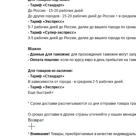
- Тариф «Стандарт»
До России - 15-20 рабочих дней.
До других городов - 15-20 рабочих дней до России + в средне
- Тариф «Экспресс»
5-7 рабочих дней до России, далее до вашего города по срок
- Тариф «Супер-экспресс»
3-5 рабочих дней до России, далее до вашего города по срок
❗️
Важно
- Данные для таможни:
для прохождения таможни могут запр
-
Оплата пошлин:
если по курсу евро в день прибытия на та
Для товаров из наличия:
- Тариф «Стандарт»
В зависимости от города - в среднем 2-5 рабочих дней.
- Тариф «Экспресс»
Еще быстрей⚡
* Cроки доставки рассчитываются со дня отправки товара тр
О сроках доставки в другие страны уточняйте у наших менедж
Возврат
*
Внимание!
Товары, приобретаемые в качестве индивидуальн