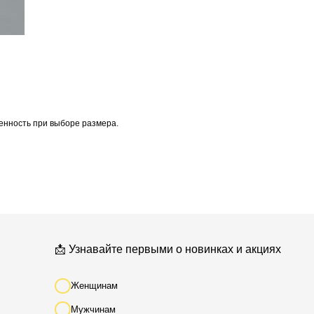
Женщинам
Мужчинам
Я соглашаюсь получать рекламные
рассылки на условиях
оферты
и
политики конфиденциальности
енность при выборе размера.
Подписаться
*
* Мета (Meta Platforms) -
запрещенная в РФ организация
Разработка сайта