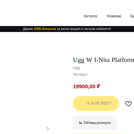
Каталог
Новинки
Бренды
Дарим
1000 бонусов
за регистрацию в личном кабинете!
Ugg W I-Nita Platform
Ugg
Артикул:
19900,00
₽
В КОРЗИНУ
👟 Таблица размеров