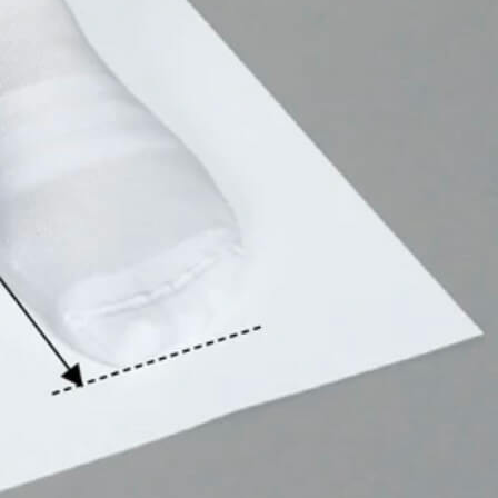
📩 
инет
Отзывы клиентов