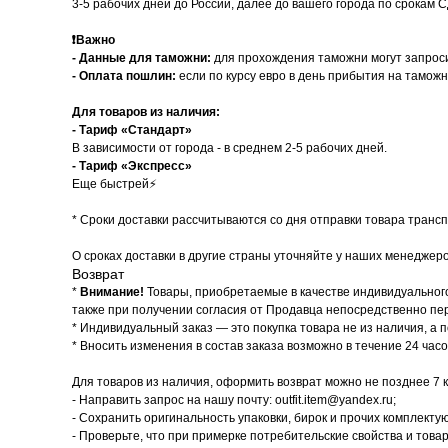
3-5 рабочих дней до России, далее до вашего города по срокам 
❗️
Важно
- Данные для таможни:
для прохождения таможни могут запроси
-
Оплата пошлин:
если по курсу евро в день прибытия на тамож
Для товаров из наличия:
- Тариф «Стандарт»
В зависимости от города - в среднем 2-5 рабочих дней.
- Тариф «Экспресс»
Еще быстрей⚡
* Cроки доставки рассчитываются со дня отправки товара транс
О сроках доставки в другие страны уточняйте у наших менеджеро
Возврат
*
Внимание!
Товары, приобретаемые в качестве индивидуального
также при получении согласия от Продавца непосредственно пе
* Индивидуальный заказ — это покупка товара не из наличия, а п
* Вносить изменения в состав заказа возможно в течение 24 час
Для товаров из наличия, оформить возврат можно не позднее 7 
- Направить запрос на нашу почту: outfit.item@yandex.ru;
- Сохранить оригинальность упаковки, бирок и прочих комплекту
- Проверьте, что при примерке потребительские свойства и това