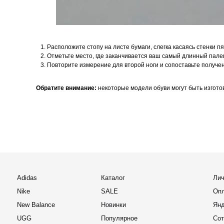
Nike
SALE
Оплата Дол
New Balance
Новинки
Яндекс Спл
UGG
Популярное
Сотрудниче
Доставка и 
Converse
Расположите стопу на листе бумаги, слегка касаясь стенки пя
Ответы на 
Salomon
Отметьте место, где заканчивается ваш самый длинный палец
Отслеживан
Birkenstock
Повторите измерение для второй ноги и сопоставьте получ
Puma
Обратите внимание:
некоторые модели обуви могут быть изгото
support@
Для покупат
business
Онлайн заявка
По вопросам
2022-2026 © OUTFIT.ITEM