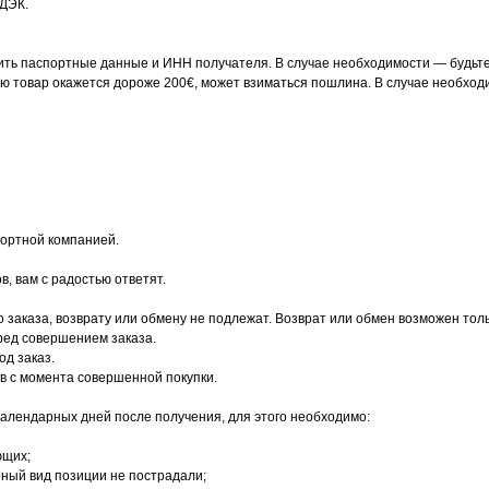
СДЭК.
ть паспортные данные и ИНН получателя. В случае необходимости — будьте 
ню товар окажется дороже 200€, может взиматься пошлина. В случае необход
портной компанией.
в, вам с радостью ответят.
 заказа, возврату или обмену не подлежат. Возврат или обмен возможен тол
ред совершением заказа.
од заказ.
ов с момента совершенной покупки.
календарных дней после получения, для этого необходимо:
ющих;
рный вид позиции не пострадали;