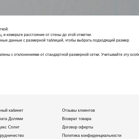
ями
Возврат товара
ит
Договор оферты
ство
Политика конфиденциальности
оплата
Обработка персональных данных
ткой.
вопросы
Подарочный сертификат 🎁
, и измерьте расстояние от стены до этой отметки.
ие заказа
Программа лояльности
енные данные с размерной таблицей, чтобы выбрать подходящий размер.
влены с отклонениями от стандартной размерной сетки. Учитывайте эту особ
outfit-item.ru
елей
@outfit-item.ru
 сотрудничества