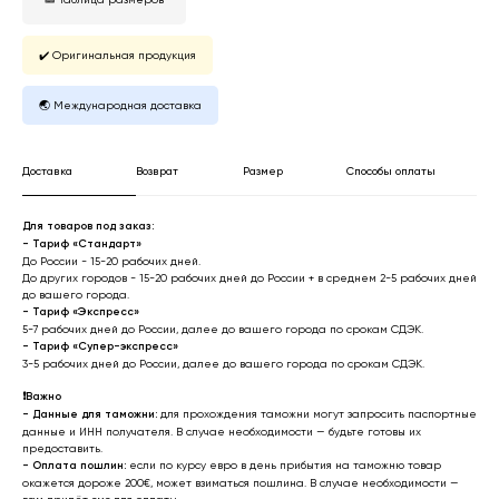
✔️ Оригинальная продукция
🌏 Международная доставка
Доставка
Возврат
Размер
Способы оплаты
Для товаров под заказ:
- Тариф «Стандарт»
До России - 15-20 рабочих дней.
До других городов - 15-20 рабочих дней до России + в среднем 2-5 рабочих дней
до вашего города.
- Тариф «Экспресс»
*
Онлайн заявка
5-7 рабочих дней до России, далее до вашего города по срокам СДЭК.
- Тариф «Супер-экспресс»
3-5 рабочих дней до России, далее до вашего города по срокам СДЭК.
* Мета (Meta Platforms) -
запрещенная в РФ организация
❗️
Важно
- Данные для таможни:
для прохождения таможни могут запросить паспортные
данные и ИНН получателя. В случае необходимости — будьте готовы их
Личный кабинет
Возврат товара
предоставить.
-
Оплата пошлин:
если по курсу евро в день прибытия на таможню товар
Сотрудничество
Договор оферты
окажется дороже 200€, может взиматься пошлина. В случае необходимости —
Программа лояльности
Доставка и оплата