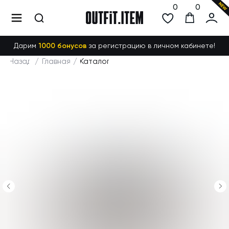
0
0
Дарим
1000 бонусов
за регистрацию в личном кабинете!
Назад
/
Главная
/
Каталог