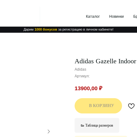
Каталог
Новинки
Бренды
Дарим
1000 бонусов
за регистрацию в личном кабинете!
Adidas Gazelle Indoor
Adidas
Артикул:
13900,00
₽
В КОРЗИНУ
👟 Таблица размеров