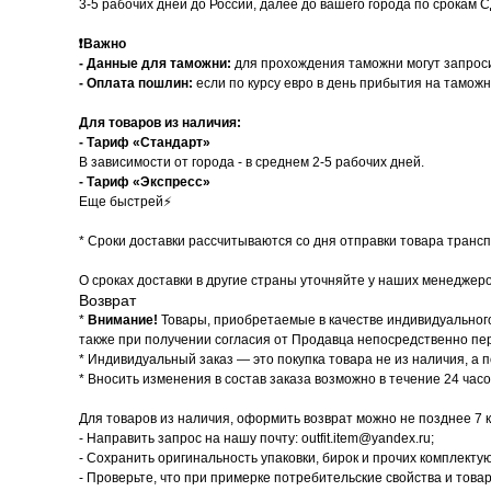
3-5 рабочих дней до России, далее до вашего города по срокам 
❗️
Важно
- Данные для таможни:
для прохождения таможни могут запроси
-
Оплата пошлин:
если по курсу евро в день прибытия на тамож
Для товаров из наличия:
- Тариф «Стандарт»
В зависимости от города - в среднем 2-5 рабочих дней.
- Тариф «Экспресс»
Еще быстрей⚡
* Cроки доставки рассчитываются со дня отправки товара транс
О сроках доставки в другие страны уточняйте у наших менеджеро
Возврат
*
Внимание!
Товары, приобретаемые в качестве индивидуального
также при получении согласия от Продавца непосредственно пе
* Индивидуальный заказ — это покупка товара не из наличия, а п
* Вносить изменения в состав заказа возможно в течение 24 час
Для товаров из наличия, оформить возврат можно не позднее 7 
- Направить запрос на нашу почту: outfit.item@yandex.ru;
- Сохранить оригинальность упаковки, бирок и прочих комплекту
- Проверьте, что при примерке потребительские свойства и това