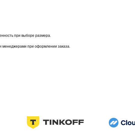
енность при выборе размера.
ми менеджерами при оформлении заказа.
Узнавайте первыми о новинках и акциях
Женщинам
Мужчинам