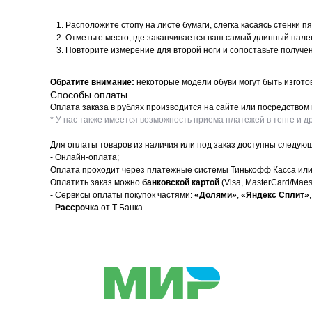
Расположите стопу на листе бумаги, слегка касаясь стенки пя
Отметьте место, где заканчивается ваш самый длинный палец
Повторите измерение для второй ноги и сопоставьте получ
Обратите внимание:
некоторые модели обуви могут быть изгото
Способы оплаты
Оплата заказа в рублях производится на сайте или посредство
* У нас также имеется возможность приема платежей в тенге и дру
Для оплаты товаров из наличия или под заказ доступны следую
- Онлайн-оплата;
Оплата проходит через платежные системы Тинькофф Касса или
Оплатить заказ можно
банковской картой
(Visa, MasterCard/Mae
- Сервисы оплаты покупок частями:
«Долями»
,
«Яндекс Сплит»
,
-
Рассрочка
от T-Банка.
Adidas
Каталог
Личный каб
Nike
SALE
Оплата Дол
New Balance
Новинки
Яндекс Спл
UGG
Популярное
Сотрудниче