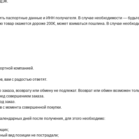
СДЭК.
ть паспортные данные и ИНН получателя. В случае необходимости — будьте 
ню товар окажется дороже 200€, может взиматься пошлина. В случае необход
портной компанией.
в, вам с радостью ответят.
 заказа, возврату или обмену не подлежат. Возврат или обмен возможен тол
ред совершением заказа.
од заказ.
ов с момента совершенной покупки.
календарных дней после получения, для этого необходимо:
ющих;
рный вид позиции не пострадали;