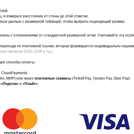
ткой.
, и измерьте расстояние от стены до этой отметки.
енные данные с размерной таблицей, чтобы выбрать подходящий размер.
влены с отклонениями от стандартной размерной сетки. Учитывайте эту особ
м перехода по платежной ссылке, которая формируется индивидуально наши
гих валютах (USD, EUR и т.д.).
щие способы оплаты:
 CloudPayments.
stro, МИР) или через
платежные сервисы
(Tinkoff Pay, Yandex Pay, Sber Pay).
«Подели»
и
«Плайт»
;
📩 
инет
Отзывы клиентов
ями
Возврат товара
ит
Договор оферты
ство
Политика конфиденциальности