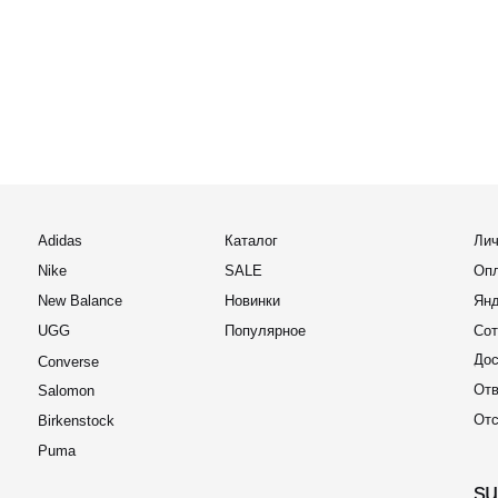
Доставка и 
Converse
Ответы на 
Salomon
Отслеживан
Birkenstock
Puma
support@
Для покупат
business
Онлайн заявка
По вопросам
2022-2026 © OUTFIT.ITEM